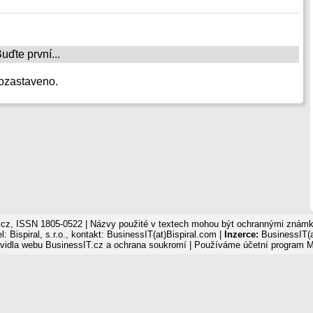
ďte první...
ozastaveno.
cz, ISSN 1805-0522 | Názvy použité v textech mohou být ochrannými známka
: Bispiral, s.r.o., kontakt: BusinessIT(at)Bispiral.com |
Inzerce:
BusinessIT(a
vidla webu BusinessIT.cz a ochrana soukromí
| Používáme
účetní program 