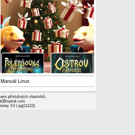
Manuál Linux
mi příslušných vlastníků.
t)Bispiral.com
Money S3
| pg(11122)