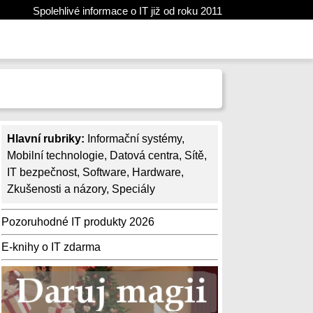
Spolehlivé informace o IT již od roku 2011
Hlavní rubriky:
Informační systémy
,
Mobilní technologie
,
Datová centra
,
Sítě
,
IT bezpečnost
,
Software
,
Hardware
,
Zkušenosti a názory
,
Speciály
Pozoruhodné IT produkty 2026
E-knihy o IT zdarma