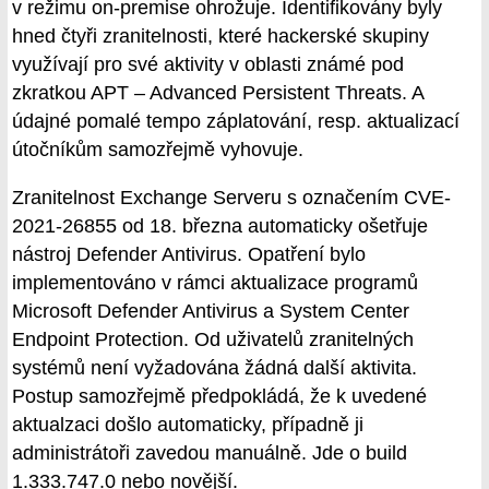
v režimu on-premise ohrožuje. Identifikovány byly
hned čtyři zranitelnosti, které hackerské skupiny
využívají pro své aktivity v oblasti známé pod
zkratkou APT – Advanced Persistent Threats. A
údajné pomalé tempo záplatování, resp. aktualizací
útočníkům samozřejmě vyhovuje.
Zranitelnost Exchange Serveru s označením CVE-
2021-26855 od 18. března automaticky ošetřuje
nástroj Defender Antivirus. Opatření bylo
implementováno v rámci aktualizace programů
Microsoft Defender Antivirus a System Center
Endpoint Protection. Od uživatelů zranitelných
systémů není vyžadována žádná další aktivita.
Postup samozřejmě předpokládá, že k uvedené
aktualzaci došlo automaticky, případně ji
administrátoři zavedou manuálně. Jde o build
1.333.747.0 nebo novější.