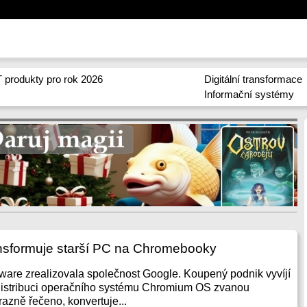
 produkty pro rok 2026
Digitální transformace
Informační systémy
nsformuje starší PC na Chromebooky
rware zrealizovala společnost Google. Koupený podnik vyvíjí
 distribuci operačního systému Chromium OS zvanou
azně řečeno, konvertuje...