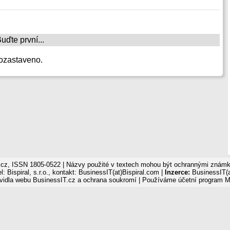
ďte první...
ozastaveno.
cz, ISSN 1805-0522 | Názvy použité v textech mohou být ochrannými známka
: Bispiral, s.r.o., kontakt: BusinessIT(at)Bispiral.com |
Inzerce:
BusinessIT(a
vidla webu BusinessIT.cz a ochrana soukromí
| Používáme
účetní program 