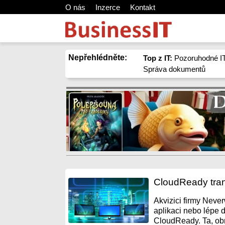
O nás
Inzerce
Kontakt
Nepřehlédněte:
Top z IT:
Pozoruhodné IT
Správa dokumentů
CloudReady tra
Akvizici firmy Neve
aplikaci nebo lépe
CloudReady. Ta, obr