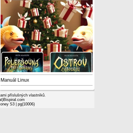
Manuál Linux
mi příslušných vlastníků.
t)Bispiral.com
Money S3
| pg(10006)