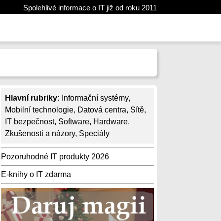
Spolehlivé informace o IT již od roku 2011
Hlavní rubriky:
Informační systémy
,
Mobilní technologie
,
Datová centra
,
Sítě
,
IT bezpečnost
,
Software
,
Hardware
,
Zkušenosti a názory
,
Speciály
Pozoruhodné IT produkty 2026
E-knihy o IT zdarma