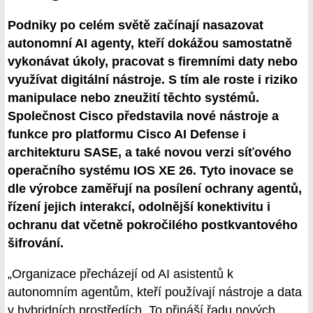
Podniky po celém světě začínají nasazovat
autonomní AI agenty, kteří dokážou samostatně
vykonávat úkoly, pracovat s firemními daty nebo
využívat digitální nástroje. S tím ale roste i riziko
manipulace nebo zneužití těchto systémů.
Společnost Cisco představila nové nástroje a
funkce pro platformu Cisco AI Defense i
architekturu SASE, a také novou verzi síťového
operačního systému IOS XE 26. Tyto inovace se
dle výrobce zaměřují na posílení ochrany agentů,
řízení jejich interakcí, odolnější konektivitu i
ochranu dat včetně pokročilého postkvantového
šifrování.
„Organizace přecházejí od AI asistentů k
autonomním agentům, kteří používají nástroje a data
v hybridních prostředích. To přináší řadu nových