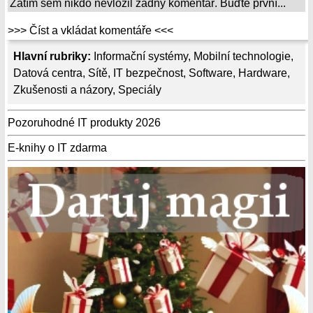
Zatím sem nikdo nevložil žádný komentář. Buďte první...
>>> Číst a vkládat komentáře <<<
Hlavní rubriky:
Informační systémy
,
Mobilní technologie
,
Datová centra
,
Sítě
,
IT bezpečnost
,
Software
,
Hardware
,
Zkušenosti a názory
,
Speciály
Pozoruhodné IT produkty 2026
E-knihy o IT zdarma