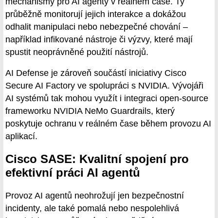
mechanismy pro AI agenty v reálném čase. Ty
průběžně monitorují jejich interakce a dokážou
odhalit manipulaci nebo nebezpečné chování –
například infikované nástroje či výzvy, které mají
spustit neoprávněné použití nástrojů.
AI Defense je zároveň součástí iniciativy Cisco
Secure AI Factory ve spolupráci s NVIDIA. Vývojáři
AI systémů tak mohou využít i integraci open-source
frameworku NVIDIA NeMo Guardrails, který
poskytuje ochranu v reálném čase během provozu AI
aplikací.
Cisco SASE: Kvalitní spojení pro
efektivní práci AI agentů
Provoz AI agentů neohrožují jen bezpečnostní
incidenty, ale také pomalá nebo nespolehlivá