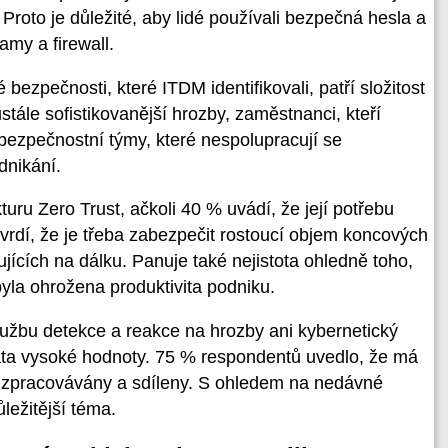
Proto je důležité, aby lidé používali bezpečná hesla a
amy a firewall.
 bezpečnosti, které ITDM identifikovali, patří složitost
tále sofistikovanější hrozby, zaměstnanci, kteří
bezpečnostní týmy, které nespolupracují se
dnikání.
uru Zero Trust, ačkoli 40 % uvádí, že její potřebu
tvrdí, že je třeba zabezpečit rostoucí objem koncových
jících na dálku. Panuje také nejistota ohledně toho,
byla ohrožena produktivita podniku.
užbu detekce a reakce na hrozby ani kybernetický
data vysoké hodnoty. 75 % respondentů uvedlo, že má
je zpracovávány a sdíleny. S ohledem na nedávné
ležitější téma.