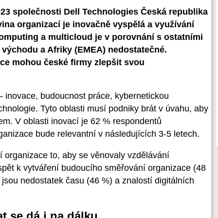
23 společnosti Dell Technologies Česká republika
vina organizací je inovačně vyspělá a využívání
omputing a multicloud je v porovnání s ostatními
 východu a Afriky (EMEA) nedostatečné.
ace mohou české firmy zlepšit svou
 – inovace, budoucnost práce, kybernetickou
chnologie. Tyto oblasti musí podniky brát v úvahu, aby
em. V oblasti inovací je 62 % respondentů
ganizace bude relevantní v následujících 3-5 letech.
jí organizace to, aby se věnovaly vzdělávání
ispět k vytváření budoucího směřování organizace (48
jsou nedostatek času (46 %) a znalostí digitálních
at se dá i na dálku