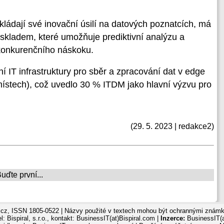
ládají své inovační úsilí na datových poznatcích, má
skladem, které umožňuje prediktivní analýzu a
 konkurenčního náskoku.
í IT infrastruktury pro sběr a zpracování dat v edge
 místech), což uvedlo 30 % ITDM jako hlavní výzvu pro
(29. 5. 2023 | redakce2)
ďte první...
cz, ISSN 1805-0522 | Názvy použité v textech mohou být ochrannými známka
: Bispiral, s.r.o., kontakt: BusinessIT(at)Bispiral.com |
Inzerce:
BusinessIT(a