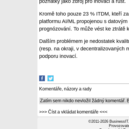
poznatky jako zdroj pro inovaci a růst.
Kromě toho pouze 23 % ITDM, kteří zak
platformu AI/ML propojenou s datovým 
prognózování. To může vést ke ztrátě
Dalším problémem je nedostatek kvalitn
(resp. na okraji, v decentralizovaných
podporu inovací.
Komentáře, názory a rady
Zatím sem nikdo nevložil žádný komentář. Bu
>>> Číst a vkládat komentáře <<<
©2011-2026 BusinessIT.
Provozovatel