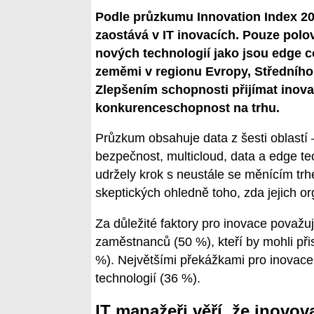
Podle průzkumu Innovation Index 20
zaostává v IT inovacích. Pouze polo
nových technologií jako jsou edge c
zeměmi v regionu Evropy, Středního
Zlepšením schopnosti přijímat inov
konkurenceschopnost na trhu.
Průzkum obsahuje data z šesti oblastí
bezpečnost, multicloud, data a edge te
udržely krok s neustále se měnícím trh
skeptických ohledně toho, zda jejich or
Za důležité faktory pro inovace považu
zaměstnanců (50 %), kteří by mohli př
%). Největšími překážkami pro inovace 
technologií (36 %).
IT manažeři věří, že inovov