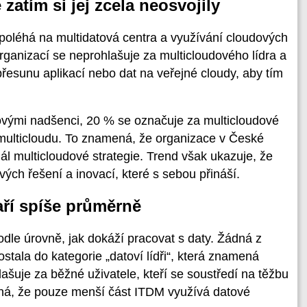
 zatím si jej zcela neosvojily
spoléhá na multidatová centra a využívání cloudových
ganizací se neprohlašuje za multicloudového lídra a
esunu aplikací nebo dat na veřejné cloudy, aby tím
ovými nadšenci, 20 % se označuje za multicloudové
 multicloudu. To znamená, že organizace v České
iál multicloudové strategie. Trend však ukazuje, že
vých řešení a inovací, které s sebou přináší.
aří spíše průměrně
odle úrovně, jak dokáží pracovat s daty. Žádná z
tala do kategorie „datoví lídři“, která znamená
ašuje za běžné uživatele, kteří se soustředí na těžbu
ná, že pouze menší část ITDM využívá datové