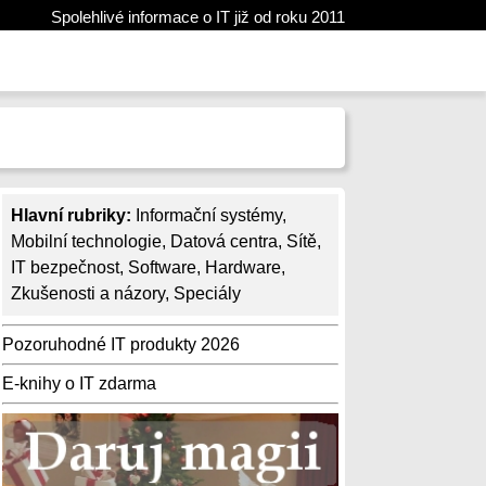
Spolehlivé informace o IT již od roku 2011
Hlavní rubriky:
Informační systémy
,
Mobilní technologie
,
Datová centra
,
Sítě
,
IT bezpečnost
,
Software
,
Hardware
,
Zkušenosti a názory
,
Speciály
Pozoruhodné IT produkty 2026
E-knihy o IT zdarma