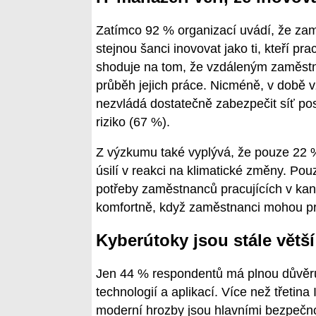
Zatímco 92 % organizací uvádí, že zamě
stejnou šanci inovovat jako ti, kteří p
shoduje na tom, že vzdáleným zaměstna
průběh jejich práce. Nicméně, v době 
nezvládá dostatečně zabezpečit síť pos
riziko (67 %).
Z výzkumu také vyplývá, že pouze 22 %
úsilí v reakci na klimatické změny. P
potřeby zaměstnanců pracujících v kanc
komfortně, když zaměstnanci mohou pra
Kyberútoky jsou stále větš
Jen 44 % respondentů má plnou důvěr
technologií a aplikací. Více než třetin
moderní hrozby jsou hlavními bezpečno