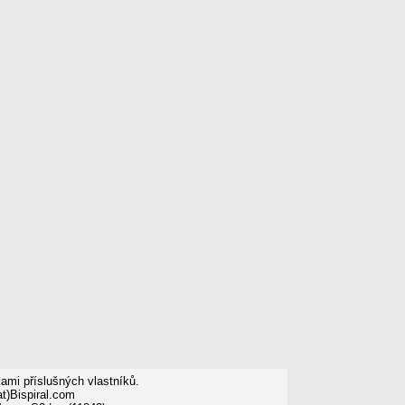
mi příslušných vlastníků.
t)Bispiral.com