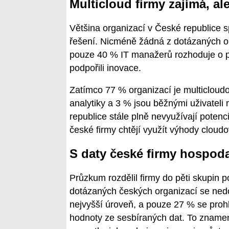
Multicloud firmy zajímá, ale
Většina organizací v České republice 
řešení. Nicméně žádná z dotázaných or
pouze 40 % IT manažerů rozhoduje o př
podpořili inovace.
Zatímco 77 % organizací je multicloud
analytiky a 3 % jsou běžnými uživateli
republice stále plně nevyužívají potenc
české firmy chtějí využít výhody cloudo
S daty české firmy hospod
Průzkum rozdělil firmy do pěti skupin p
dotázaných českých organizací se nedos
nejvyšší úroveň, a pouze 27 % se prohl
hodnoty ze sesbíraných dat. To zname