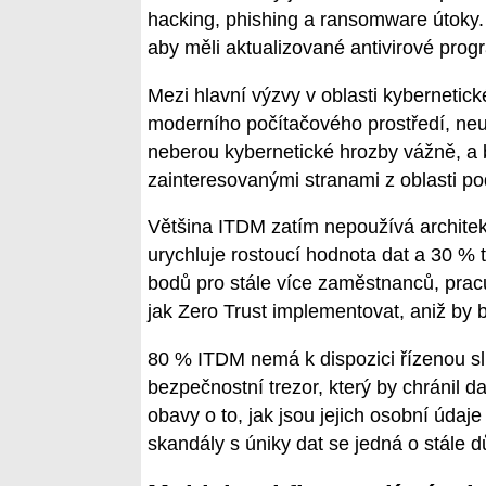
hacking, phishing a ransomware útoky. 
aby měli aktualizované antivirové progr
Mezi hlavní výzvy v oblasti kybernetické
moderního počítačového prostředí, neus
neberou kybernetické hrozby vážně, a 
zainteresovanými stranami z oblasti po
Většina ITDM zatím nepoužívá architekt
urychluje rostoucí hodnota dat a 30 % 
bodů pro stále více zaměstnanců, pracu
jak Zero Trust implementovat, aniž by 
80 % ITDM nemá k dispozici řízenou sl
bezpečnostní trezor, který by chránil 
obavy o to, jak jsou jejich osobní úda
skandály s úniky dat se jedná o stále dů