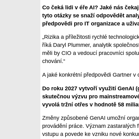
Co čeká lidi v éře AI? Jaké nás čeka
tyto otázky se snaží odpovědět analyt
předpovědi pro IT organizace a uživa
„Rizika a příležitosti rychlé technologi
říká Daryl Plummer, analytik společnost
měli by CIO a vedoucí pracovníci spol
chování.“
A jaké konkrétní předpovědi Gartner v o
Do roku 2027 vytvoří využití GenAI (
skutečnou výzvu pro mainstreamové p
vyvolá tržní otřes v hodnotě 58 milia
Změny způsobené GenAI umožní organiz
provádění práce. Význam zastaralých fo
vstupu a povede ke vzniku nové konku