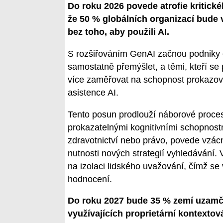
Do roku 2026 povede atrofie kritic
že 50 % globálních organizací bud
bez toho, aby použili AI.
S rozšiřováním GenAI začnou podniky o
samostatně přemýšlet, a těmi, kteří se 
více zaměřovat na schopnost prokazov
asistence AI.
Tento posun prodlouží náborové proces
prokazatelnými kognitivními schopnostm
zdravotnictví nebo právo, povede vzác
nutnosti nových strategií vyhledávání.
na izolaci lidského uvažování, čímž se v
hodnocení.
Do roku 2027 bude 35 % zemí uzamče
využívajících proprietární kontextov