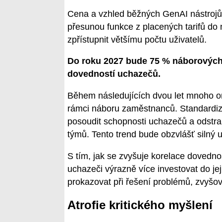
Cena a vzhled běžných GenAI nástrojů
přesunou funkce z placených tarifů do
zpřístupnit většímu počtu uživatelů.
Do roku 2027 bude 75 % náborových p
dovedností uchazečů.
Během následujících dvou let mnoho or
rámci náboru zaměstnanců. Standardiz
posoudit schopnosti uchazečů a odstra
týmů. Tento trend bude obzvlášť silný 
S tím, jak se zvyšuje korelace dovednos
uchazeči výrazně více investovat do je
prokazovat při řešení problémů, zvyšová
Atrofie kritického myšlení