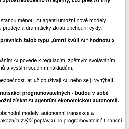
zprostředkováno AI agenty, což přes AI trhy
 stanou měnou. AI agenti umožní nové modely
prodeje a dramaticky zkrátí obchodní cykly.
rávních žalob typu „úmrtí kvůli AI“ hodnotu 2
háním AI povede k regulacím, zpětným svoláváním
ánů a vyšším soudním nákladům.
pečnost, ať už používají AI, nebo se jí vyhýbají.
transakcí programovatelných - budou v sobě
možní získat AI agentům ekonomickou autonomii.
obchodní modely, autonomní transakce a
zákazníci zvýší poptávku po programovatelné finanční