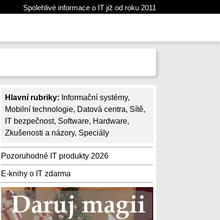
Spolehlivé informace o IT již od roku 2011
Hlavní rubriky:
Informační systémy
,
Mobilní technologie
,
Datová centra
,
Sítě
,
IT bezpečnost
,
Software
,
Hardware
,
Zkušenosti a názory
,
Speciály
Pozoruhodné IT produkty 2026
E-knihy o IT zdarma