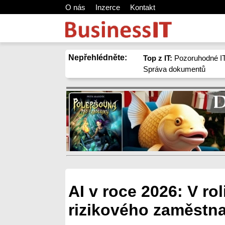
O nás
Inzerce
Kontakt
Nepřehlédněte:
Top z IT:
Pozoruhodné IT
Správa dokumentů
AI v roce 2026: V ro
rizikového zaměstn