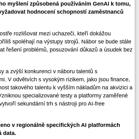
kého myšlení způsobená používáním GenAI k tomu,
e vyžadovat hodnocení schopností zaměstnanců
stře rozlišovat mezi uchazeči, kteří dokážou
příliš spoléhají na výstupy strojů. Nábor se bude stále
at řešení problémů, posuzování důkazů a úsudek bez
y a zvýší konkurenci v náboru talentů s
i. V odvětvích s vysokým rizikem, jako jsou finance,
nost takového talentu k vyšším nákladům na akvizici a
 Vzniknou specializované testy a platformy zaměřené
ytvoří sekundární trh s nástroji pro AI-free
no v regionálně specifických AI platformách
á data.