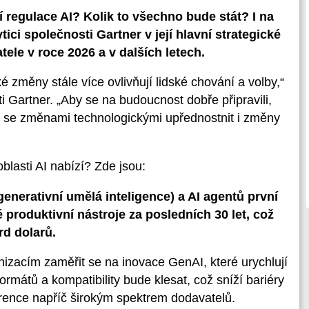
jí regulace AI? Kolik to všechno bude stát? I na
ici společnosti Gartner v její hlavní strategické
tele v roce 2026 a v dalších letech.
cké změny stále více ovlivňují lidské chování a volby,“
i Gartner. „Aby se na budoucnost dobře připravili,
u se změnami technologickými upřednostnit i změny
blasti AI nabízí? Zde jsou:
generativní umělá inteligence) a AI agentů první
roduktivní nástroje za posledních 30 let, což
rd dolarů.
acím zaměřit se na inovace GenAI, které urychlují
rmátů a kompatibility bude klesat, což sníží bariéry
rence napříč širokým spektrem dodavatelů.