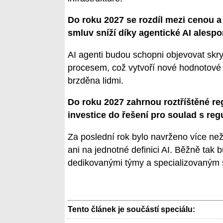
Do roku 2027 se rozdíl mezi cenou 
smluv sníží díky agentické AI alespo
AI agenti budou schopni objevovat skry
procesem, což vytvoří nové hodnotové
brzděna lidmi.
Do roku 2027 zahrnou roztříštěné r
investice do řešení pro soulad s reg
Za poslední rok bylo navrženo více ne
ani na jednotné definici AI. Běžně tak
dedikovanými týmy a specializovaným 
Tento článek je součástí speciálu: