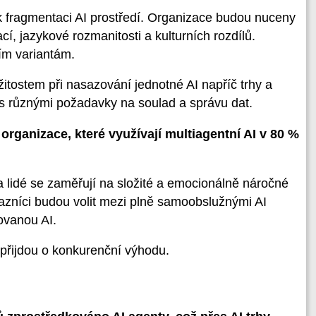
 k fragmentaci AI prostředí. Organizace budou nuceny
cí, jazykové rozmanitosti a kulturních rozdílů.
ním variantám.
žitostem při nasazování jednotné AI napříč trhy a
s různými požadavky na soulad a správu dat.
rganizace, které využívají multiagentní AI v 80 %
 a lidé se zaměřují na složité a emocionálně náročné
zníci budou volit mezi plně samoobslužnými AI
ovanou AI.
 přijdou o konkurenční výhodu.