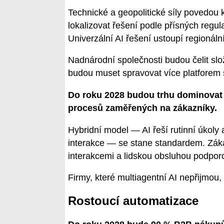
Technické a geopolitické síly povedou
lokalizovat řešení podle přísných regula
Univerzální AI řešení ustoupí regionál
Nadnárodní společnosti budou čelit slo
budou muset spravovat více platforem 
Do roku 2028 budou trhu dominovat o
procesů zaměřených na zákazníky.
Hybridní model — AI řeší rutinní úkoly
interakce — se stane standardem. Záka
interakcemi a lidskou obsluhou podpor
Firmy, které multiagentní AI nepřijmou,
Rostoucí automatizace