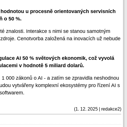
a hodnotou u procesně orientovaných servisních
ň o 50 %.
té znalosti. Interakce s nimi se stanou samotným
 zdroje. Cenotvorba založená na inovacích už nebude
egulace AI 50 % světových ekonomik, což vyvolá
ulacemi v hodnotě 5 miliard dolarů.
ž 1 000 zákonů o AI - a zatím se zpravidla neshodnou
 budou vytvářeny komplexní ekosystémy pro řízení AI s
softwarem.
(1. 12. 2025 | redakce2)