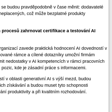
 se budou pravděpodobně v čase měnit: dodavatelé
 neplacených, což může bezplatné produkty
rocesů zahrnovat certifikace a testování AI
ganizací zavede praktická hodnocení AI dovedností v
ované rámce a cílené dotazníky umožní firmám
nit nedostatky v AI kompetencích v rámci pracovních
u pozic, kde je zásadní práce s informacemi.
tí v oblasti generativní AI s výší mezd, budou
jich získávání a budou muset tyto schopnosti
ní produktivity a při kvalitním rozhodování.