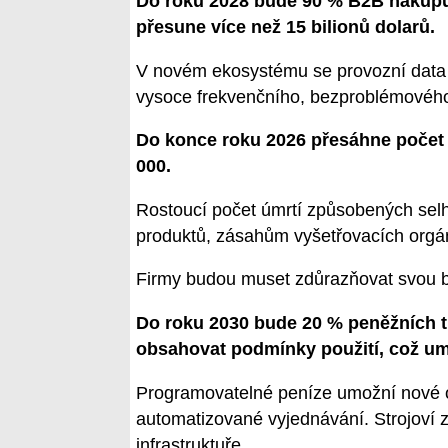
Do roku 2028 bude 90 % B2B nákupů 
přesune více než 15 bilionů dolarů.
V novém ekosystému se provozní data
vysoce frekvenčního, bezproblémového 
Do konce roku 2026 přesáhne počet p
000.
Rostoucí počet úmrtí způsobených sel
produktů, zásahům vyšetřovacích org
Firmy budou muset zdůrazňovat svou bez
Do roku 2030 bude 20 % peněžních 
obsahovat podmínky použití, což u
Programovatelné peníze umožní nové 
automatizované vyjednávání. Strojoví 
infrastruktuře.