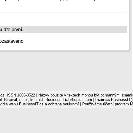
ďte první...
ozastaveno.
cz, ISSN 1805-0522 | Názvy použité v textech mohou být ochrannými známka
: Bispiral, s.r.o., kontakt: BusinessIT(at)Bispiral.com |
Inzerce:
BusinessIT(a
vidla webu BusinessIT.cz a ochrana soukromí
| Používáme
účetní program 