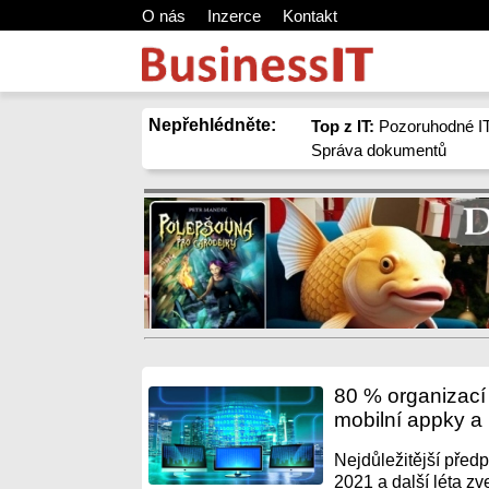
O nás
Inzerce
Kontakt
Nepřehlédněte:
Top z IT:
Pozoruhodné IT
Správa dokumentů
80 % organizací 
mobilní appky a
Nejdůležitější před
2021 a další léta zv