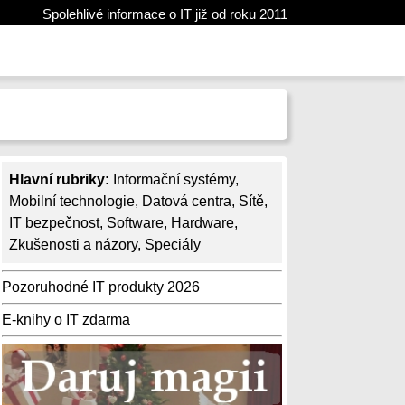
Spolehlivé informace o IT již od roku 2011
Hlavní rubriky:
Informační systémy
,
Mobilní technologie
,
Datová centra
,
Sítě
,
IT bezpečnost
,
Software
,
Hardware
,
Zkušenosti a názory
,
Speciály
Pozoruhodné IT produkty 2026
E-knihy o IT zdarma