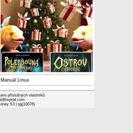
Manuál Linux
mi příslušných vlastníků.
t)Bispiral.com
Money S3
| pg(10078)