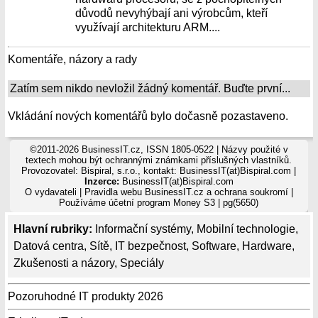
důvodů nevyhýbají ani výrobcům, kteří
využívají architekturu ARM....
Komentáře, názory a rady
Zatím sem nikdo nevložil žádný komentář. Buďte první...
Vkládání nových komentářů bylo dočasně pozastaveno.
©2011-2026 BusinessIT.cz, ISSN 1805-0522 | Názvy použité v
textech mohou být ochrannými známkami příslušných vlastníků.
Provozovatel: Bispiral, s.r.o., kontakt: BusinessIT(at)Bispiral.com |
Inzerce:
BusinessIT(at)Bispiral.com
O vydavateli
|
Pravidla webu BusinessIT.cz a ochrana soukromí
|
Používáme
účetní program Money S3
| pg(5650)
Hlavní rubriky:
Informační systémy
,
Mobilní technologie
,
Datová centra
,
Sítě
,
IT bezpečnost
,
Software
,
Hardware
,
Zkušenosti a názory
,
Speciály
Pozoruhodné IT produkty 2026