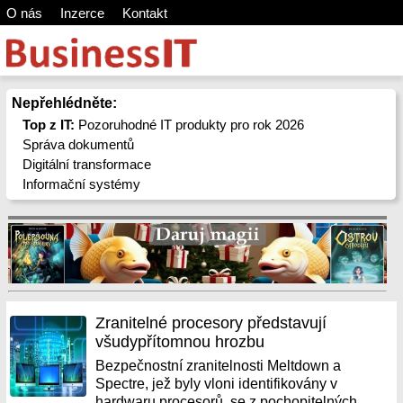
O nás
Inzerce
Kontakt
Nepřehlédněte:
Top z IT:
Pozoruhodné IT produkty pro rok 2026
Správa dokumentů
Digitální transformace
Informační systémy
Zranitelné procesory představují
všudypřítomnou hrozbu
Bezpečnostní zranitelnosti Meltdown a
Spectre, jež byly vloni identifikovány v
hardwaru procesorů, se z pochopitelných