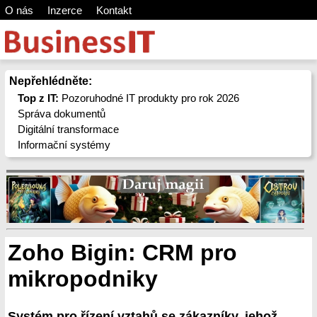
O nás
Inzerce
Kontakt
Nepřehlédněte:
Top z IT:
Pozoruhodné IT produkty pro rok 2026
Správa dokumentů
Digitální transformace
Informační systémy
Zoho Bigin: CRM pro
mikropodniky
Systém pro řízení vztahů se zákazníky, jehož