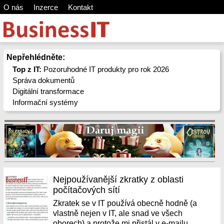
O nás
Inzerce
Kontakt
Nepřehlédněte:
Top z IT:
Pozoruhodné IT produkty pro rok 2026
Správa dokumentů
Digitální transformace
Informační systémy
Nejpoužívanější zkratky z oblasti
počítačových sítí
Zkratek se v IT používá obecně hodně (a
vlastně nejen v IT, ale snad ve všech
oborech) a protože mi přistál v e-mailu