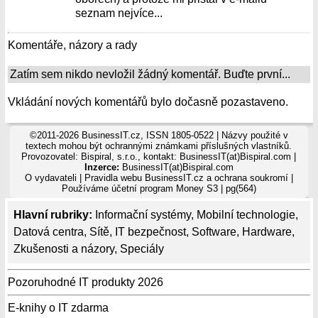
seznam nejvíce...
Komentáře, názory a rady
Zatím sem nikdo nevložil žádný komentář. Buďte první...
Vkládání nových komentářů bylo dočasně pozastaveno.
©2011-2026 BusinessIT.cz, ISSN 1805-0522 | Názvy použité v
textech mohou být ochrannými známkami příslušných vlastníků.
Provozovatel: Bispiral, s.r.o., kontakt: BusinessIT(at)Bispiral.com |
Inzerce:
BusinessIT(at)Bispiral.com
O vydavateli
|
Pravidla webu BusinessIT.cz a ochrana soukromí
|
Používáme
účetní program Money S3
| pg(564)
Hlavní rubriky:
Informační systémy
,
Mobilní technologie
,
Datová centra
,
Sítě
,
IT bezpečnost
,
Software
,
Hardware
,
Zkušenosti a názory
,
Speciály
Pozoruhodné IT produkty 2026
E-knihy o IT zdarma