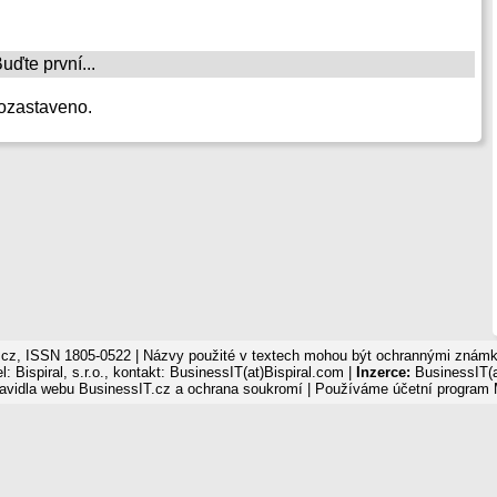
ďte první...
ozastaveno.
cz, ISSN 1805-0522 | Názvy použité v textech mohou být ochrannými známka
: Bispiral, s.r.o., kontakt: BusinessIT(at)Bispiral.com |
Inzerce:
BusinessIT(a
avidla webu BusinessIT.cz a ochrana soukromí
| Používáme
účetní program