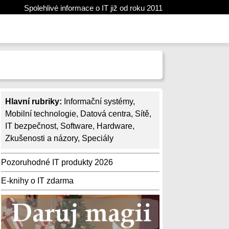
Spolehlivé informace o IT již od roku 2011
Hlavní rubriky:
Informační systémy
,
Mobilní technologie
,
Datová centra
,
Sítě
,
IT bezpečnost
,
Software
,
Hardware
,
Zkušenosti a názory
,
Speciály
Pozoruhodné IT produkty 2026
E-knihy o IT zdarma