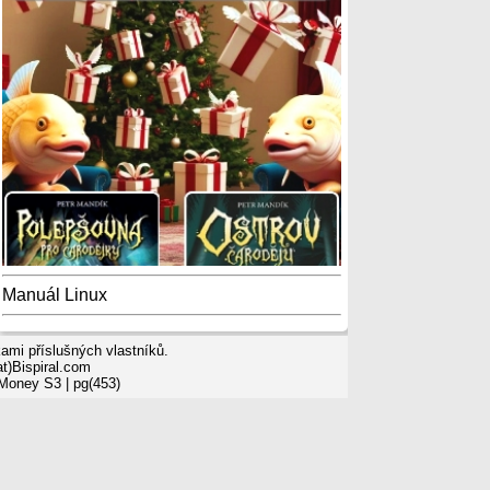
Manuál Linux
mi příslušných vlastníků.
t)Bispiral.com
 Money S3
| pg(453)