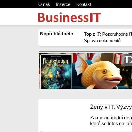
O nás
Inzerce
Kontakt
Nepřehlédněte:
Top z IT:
Pozoruhodné IT
Správa dokumentů
Ženy v IT: Výzvy 
Za mezinárodní den 
které se letos na jař