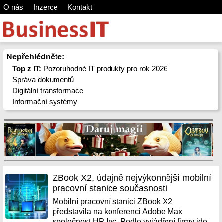
O nás
Inzerce
Kontakt
Nepřehlédněte:
Top z IT:
Pozoruhodné IT produkty pro rok 2026
Správa dokumentů
Digitální transformace
Informační systémy
ZBook X2, údajně nejvýkonnější mobilní
pracovní stanice současnosti
Mobilní pracovní stanici ZBook X2
představila na konferenci Adobe Max
společnost HP Inc. Podle vyjádření firmy jde