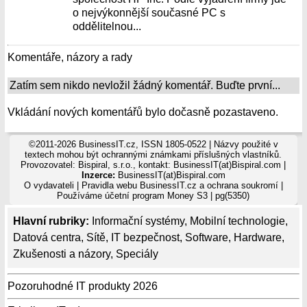
o nejvýkonnější současné PC s
oddělitelnou...
Komentáře, názory a rady
Zatím sem nikdo nevložil žádný komentář. Buďte první...
Vkládání nových komentářů bylo dočasně pozastaveno.
©2011-2026 BusinessIT.cz, ISSN 1805-0522 | Názvy použité v
textech mohou být ochrannými známkami příslušných vlastníků.
Provozovatel: Bispiral, s.r.o., kontakt: BusinessIT(at)Bispiral.com |
Inzerce:
BusinessIT(at)Bispiral.com
O vydavateli
|
Pravidla webu BusinessIT.cz a ochrana soukromí
|
Používáme
účetní program Money S3
| pg(5350)
Hlavní rubriky:
Informační systémy
,
Mobilní technologie
,
Datová centra
,
Sítě
,
IT bezpečnost
,
Software
,
Hardware
,
Zkušenosti a názory
,
Speciály
Pozoruhodné IT produkty 2026