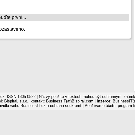
ďte první...
ozastaveno.
cz, ISSN 1805-0522 | Názvy použité v textech mohou být ochrannými známka
: Bispiral, s.r.o., kontakt: BusinessIT(at)Bispiral.com |
Inzerce:
BusinessIT(a
avidla webu BusinessIT.cz a ochrana soukromí
| Používáme
účetní program