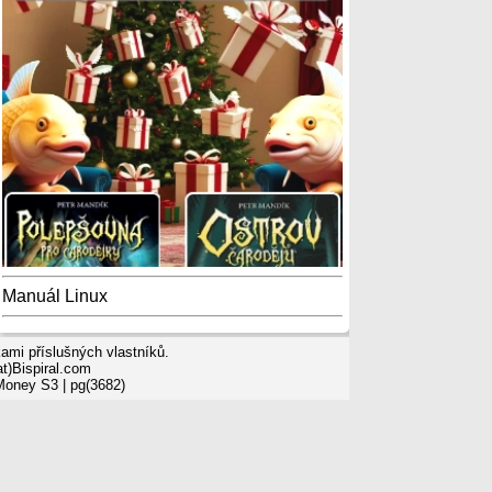
Manuál Linux
mi příslušných vlastníků.
t)Bispiral.com
 Money S3
| pg(3682)