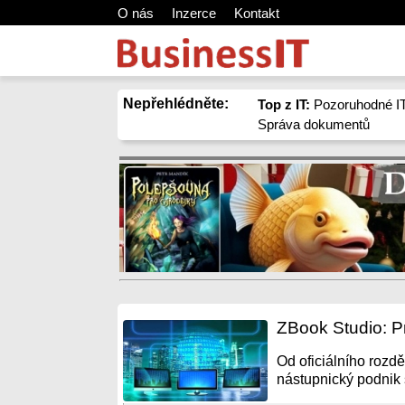
O nás
Inzerce
Kontakt
Nepřehlédněte:
Top z IT:
Pozoruhodné IT
Správa dokumentů
ZBook Studio: Pr
Od oficiálního rozd
nástupnický podnik s