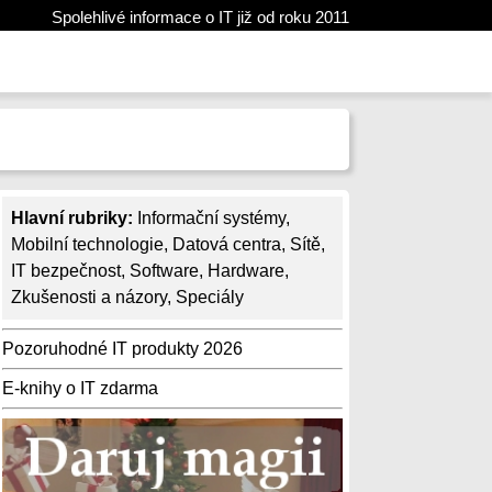
Spolehlivé informace o IT již od roku 2011
Hlavní rubriky:
Informační systémy
,
Mobilní technologie
,
Datová centra
,
Sítě
,
IT bezpečnost
,
Software
,
Hardware
,
Zkušenosti a názory
,
Speciály
Pozoruhodné IT produkty 2026
E-knihy o IT zdarma