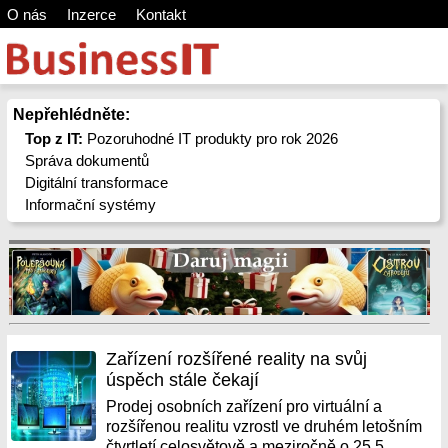
O nás
Inzerce
Kontakt
Nepřehlédněte:
Top z IT:
Pozoruhodné IT produkty pro rok 2026
Správa dokumentů
Digitální transformace
Informační systémy
Zařízení rozšířené reality na svůj
úspěch stále čekají
Prodej osobních zařízení pro virtuální a
rozšířenou realitu vzrostl ve druhém letošním
čtvrtletí celosvětově a meziročně o 25,5