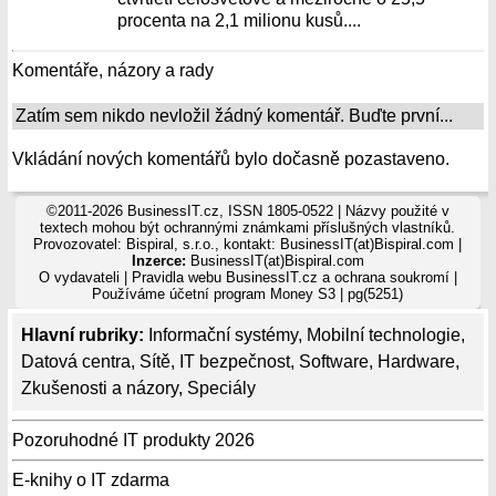
procenta na 2,1 milionu kusů....
Komentáře, názory a rady
Zatím sem nikdo nevložil žádný komentář. Buďte první...
Vkládání nových komentářů bylo dočasně pozastaveno.
©2011-2026 BusinessIT.cz, ISSN 1805-0522 | Názvy použité v
textech mohou být ochrannými známkami příslušných vlastníků.
Provozovatel: Bispiral, s.r.o., kontakt: BusinessIT(at)Bispiral.com |
Inzerce:
BusinessIT(at)Bispiral.com
O vydavateli
|
Pravidla webu BusinessIT.cz a ochrana soukromí
|
Používáme
účetní program Money S3
| pg(5251)
Hlavní rubriky:
Informační systémy
,
Mobilní technologie
,
Datová centra
,
Sítě
,
IT bezpečnost
,
Software
,
Hardware
,
Zkušenosti a názory
,
Speciály
Pozoruhodné IT produkty 2026
E-knihy o IT zdarma