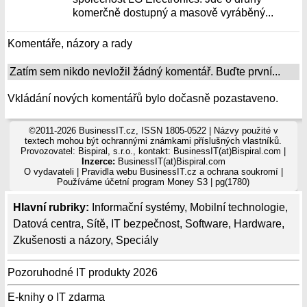
komerčně dostupný a masově vyráběný...
Komentáře, názory a rady
Zatím sem nikdo nevložil žádný komentář. Buďte první...
Vkládání nových komentářů bylo dočasně pozastaveno.
©2011-2026 BusinessIT.cz, ISSN 1805-0522 | Názvy použité v
textech mohou být ochrannými známkami příslušných vlastníků.
Provozovatel: Bispiral, s.r.o., kontakt: BusinessIT(at)Bispiral.com |
Inzerce:
BusinessIT(at)Bispiral.com
O vydavateli
|
Pravidla webu BusinessIT.cz a ochrana soukromí
|
Používáme
účetní program Money S3
| pg(1780)
Hlavní rubriky:
Informační systémy
,
Mobilní technologie
,
Datová centra
,
Sítě
,
IT bezpečnost
,
Software
,
Hardware
,
Zkušenosti a názory
,
Speciály
Pozoruhodné IT produkty 2026
E-knihy o IT zdarma