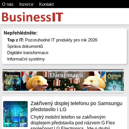
O nás
Inzerce
Kontakt
Nepřehlédněte:
Top z IT:
Pozoruhodné IT produkty pro rok 2026
Správa dokumentů
Digitální transformace
Informační systémy
Zakřivený displej telefonu po Samsungu
představilo i LG
Chytrý mobilní telefon se zakřiveným
displejem představila pod názvem G Flex
společnost LG Electronics. Jde o druhý