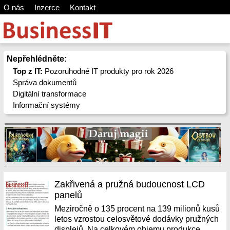
O nás
Inzerce
Kontakt
Nepřehlédněte:
Top z IT:
Pozoruhodné IT produkty pro rok 2026
Správa dokumentů
Digitální transformace
Informační systémy
Zakřivená a pružná budoucnost LCD
panelů
Meziročně o 135 procent na 139 milionů kusů
letos vzrostou celosvětové dodávky pružných
displejů. Na celkovém objemu produkce