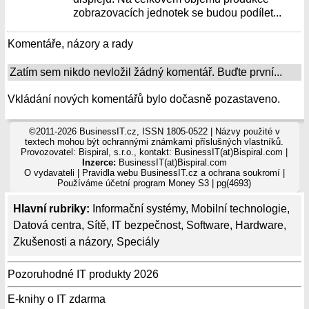
zobrazovacích jednotek se budou podílet...
Komentáře, názory a rady
Zatím sem nikdo nevložil žádný komentář. Buďte první...
Vkládání nových komentářů bylo dočasně pozastaveno.
©2011-2026 BusinessIT.cz, ISSN 1805-0522 | Názvy použité v
textech mohou být ochrannými známkami příslušných vlastníků.
Provozovatel: Bispiral, s.r.o., kontakt: BusinessIT(at)Bispiral.com |
Inzerce:
BusinessIT(at)Bispiral.com
O vydavateli
|
Pravidla webu BusinessIT.cz a ochrana soukromí
|
Používáme
účetní program Money S3
| pg(4693)
Hlavní rubriky:
Informační systémy
,
Mobilní technologie
,
Datová centra
,
Sítě
,
IT bezpečnost
,
Software
,
Hardware
,
Zkušenosti a názory
,
Speciály
Pozoruhodné IT produkty 2026
E-knihy o IT zdarma