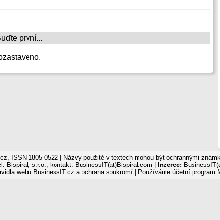
ďte první...
ozastaveno.
cz, ISSN 1805-0522 | Názvy použité v textech mohou být ochrannými známka
: Bispiral, s.r.o., kontakt: BusinessIT(at)Bispiral.com |
Inzerce:
BusinessIT(a
avidla webu BusinessIT.cz a ochrana soukromí
| Používáme
účetní program