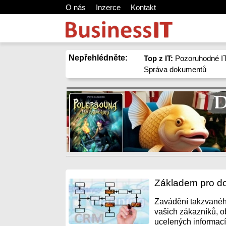
O nás
Inzerce
Kontakt
Nepřehlédněte:
Top z IT:
Pozoruhodné IT
Správa dokumentů
Základem pro do
Zavádění takzvanéh
vašich zákazníků, o
ucelených informací