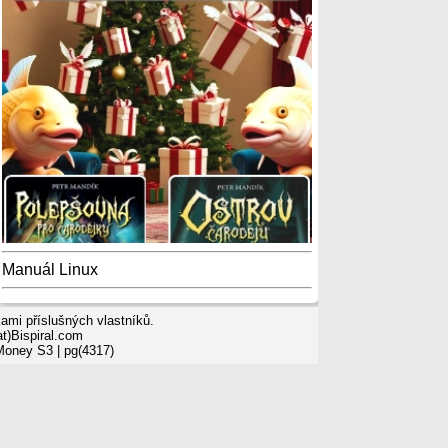
Manuál Linux
mi příslušných vlastníků.
t)Bispiral.com
 Money S3
| pg(4317)