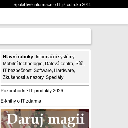
Spolehlivé informace o IT již od roku 2011
Hlavní rubriky:
Informační systémy
,
Mobilní technologie
,
Datová centra
,
Sítě
,
IT bezpečnost
,
Software
,
Hardware
,
Zkušenosti a názory
,
Speciály
Pozoruhodné IT produkty 2026
E-knihy o IT zdarma