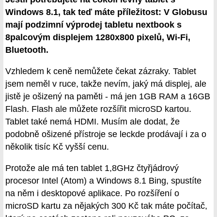
Windows 8.1, tak teď máte příležitost: V Globusu
mají podzimní výprodej tabletu nextbook s
8palcovým displejem 1280x800 pixelů, Wi-Fi,
Bluetooth.
Vzhledem k ceně nemůžete čekat zázraky. Tablet
jsem neměl v ruce, takže nevím, jaký má displej, ale
jistě je ošizený na paměti - má jen 1GB RAM a 16GB
Flash. Flash ale můžete rozšířit microSD kartou.
Tablet také nemá HDMI. Musím ale dodat, že
podobně ošizené přístroje se leckde prodávají i za o
několik tisíc Kč vyšší cenu.
Protože ale má ten tablet 1,8GHz čtyřjádrový
procesor Intel (Atom) a Windows 8.1 Bing, spustíte
na něm i desktopové aplikace. Po rozšíření o
microSD kartu za nějakých 300 Kč tak máte počítač,