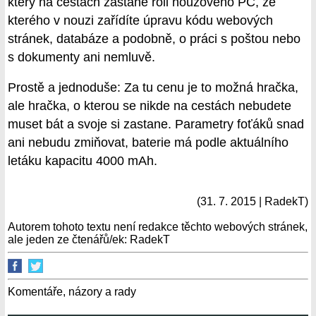
který na cestách zastane roli nouzového PC, ze
kterého v nouzi zařídíte úpravu kódu webových
stránek, databáze a podobně, o práci s poštou nebo
s dokumenty ani nemluvě.
Prostě a jednoduše: Za tu cenu je to možná hračka,
ale hračka, o kterou se nikde na cestách nebudete
muset bát a svoje si zastane. Parametry foťáků snad
ani nebudu zmiňovat, baterie má podle aktuálního
letáku kapacitu 4000 mAh.
(31. 7. 2015 | RadekT)
Autorem tohoto textu není redakce těchto webových stránek,
ale jeden ze čtenářů/ek: RadekT
Komentáře, názory a rady