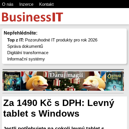
O nás
Inzerce
Kontakt
Nepřehlédněte:
Top z IT:
Pozoruhodné IT produkty pro rok 2026
Správa dokumentů
Digitální transformace
Informační systémy
Za 1490 Kč s DPH: Levný
tablet s Windows
Jestli potřebujete na cokoli levný tablet s