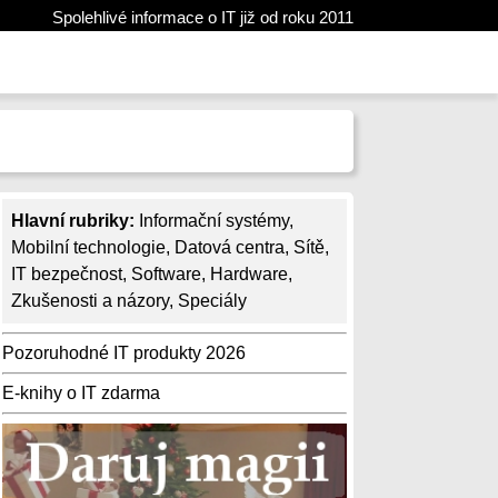
Spolehlivé informace o IT již od roku 2011
Hlavní rubriky:
Informační systémy
,
Mobilní technologie
,
Datová centra
,
Sítě
,
IT bezpečnost
,
Software
,
Hardware
,
Zkušenosti a názory
,
Speciály
Pozoruhodné IT produkty 2026
E-knihy o IT zdarma