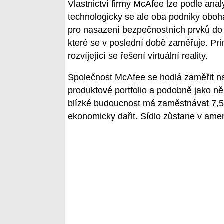
Vlastnictví firmy McAfee lze podle ana
technologicky se ale oba podniky obohat
pro nasazení bezpečnostních prvků do č
které se v poslední době zaměřuje. Pri
rozvíjející se řešení virtuální reality.
Společnost McAfee se hodlá zaměřit na
produktové portfolio a podobně jako něk
blízké budoucnost má zaměstnávat 7,5 až
ekonomicky dařit. Sídlo zůstane v ame