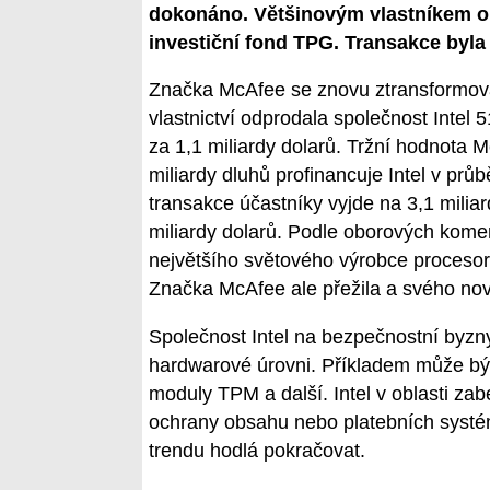
dokonáno. Většinovým vlastníkem o
investiční fond TPG. Transakce byla 
Značka McAfee se znovu ztransformova
vlastnictví odprodala společnost Intel 5
za 1,1 miliardy dolarů. Tržní hodnota M
miliardy dluhů profinancuje Intel v prů
transakce účastníky vyjde na 3,1 milia
miliardy dolarů. Podle oborových koment
největšího světového výrobce procesor
Značka McAfee ale přežila a svého nov
Společnost Intel na bezpečnostní byzny
hardwarové úrovni. Příkladem může bý
moduly TPM a další. Intel v oblasti za
ochrany obsahu nebo platebních systém
trendu hodlá pokračovat.