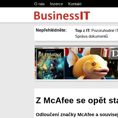
O nás
Inzerce
Kontakt
Nepřehlédněte:
Top z IT:
Pozoruhodné IT
Správa dokumentů
Z McAfee se opět st
Odloučení značky McAfee a souvisejíc