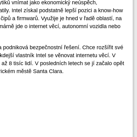
lytiků vnímat jako ekonomický neúspěch,
ily. Intel získal podstatně lepší pozici a know-how
ipů a firmwarů. Využije je hned v řadě oblastí, na
márně jde o internet věcí, autonomní vozidla nebo
 podniková bezpečnostní řešení. Chce rozšířit své
dejší vlastník Intel se věnovat internetu věcí. V
 8 tisíc lidí. V posledních letech se jí začalo opět
rickém městě Santa Clara.