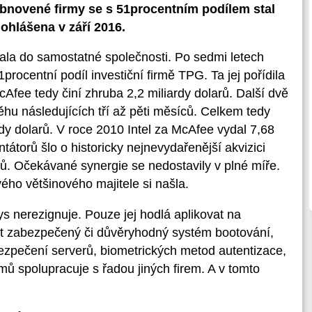
bnovené firmy se s 51procentním podílem stal
ohlášena v září 2016.
la do samostatné společnosti. Po sedmi letech
1procentní podíl investiční firmě TPG. Ta jej pořídila
cAfee tedy činí zhruba 2,2 miliardy dolarů. Další dvě
běhu následujících tří až pěti měsíců. Celkem tedy
rdy dolarů. V roce 2010 Intel za McAfee vydal 7,68
átorů šlo o historicky nejnevydařenější akvizici
ů. Očekávané synergie se nedostavily v plné míře.
ého většinového majitele si našla.
s nerezignuje. Pouze jej hodlá aplikovat na
t zabezpečený či důvěryhodný systém bootování,
bezpečení serverů, biometrických metod autentizace,
ů spolupracuje s řadou jiných firem. A v tomto