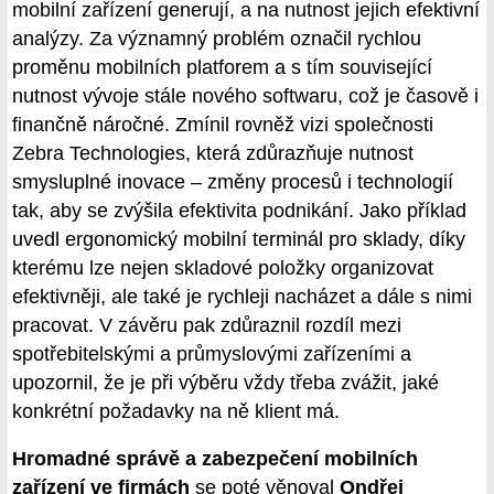
mobilní zařízení generují, a na nutnost jejich efektivní
analýzy. Za významný problém označil rychlou
proměnu mobilních platforem a s tím související
nutnost vývoje stále nového softwaru, což je časově i
finančně náročné. Zmínil rovněž vizi společnosti
Zebra Technologies, která zdůrazňuje nutnost
smysluplné inovace – změny procesů i technologií
tak, aby se zvýšila efektivita podnikání. Jako příklad
uvedl ergonomický mobilní terminál pro sklady, díky
kterému lze nejen skladové položky organizovat
efektivněji, ale také je rychleji nacházet a dále s nimi
pracovat. V závěru pak zdůraznil rozdíl mezi
spotřebitelskými a průmyslovými zařízeními a
upozornil, že je při výběru vždy třeba zvážit, jaké
konkrétní požadavky na ně klient má.
Hromadné správě a zabezpečení mobilních
zařízení ve firmách
se poté věnoval
Ondřej