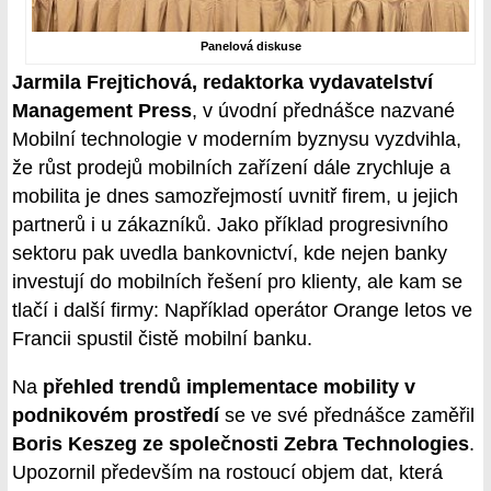
Panelová diskuse
Jarmila Frejtichová, redaktorka vydavatelství
Management Press
, v úvodní přednášce nazvané
Mobilní technologie v moderním byznysu vyzdvihla,
že růst prodejů mobilních zařízení dále zrychluje a
mobilita je dnes samozřejmostí uvnitř firem, u jejich
partnerů i u zákazníků. Jako příklad progresivního
sektoru pak uvedla bankovnictví, kde nejen banky
investují do mobilních řešení pro klienty, ale kam se
tlačí i další firmy: Například operátor Orange letos ve
Francii spustil čistě mobilní banku.
Na
přehled trendů implementace mobility v
podnikovém prostředí
se ve své přednášce zaměřil
Boris Keszeg ze společnosti Zebra Technologies
.
Upozornil především na rostoucí objem dat, která