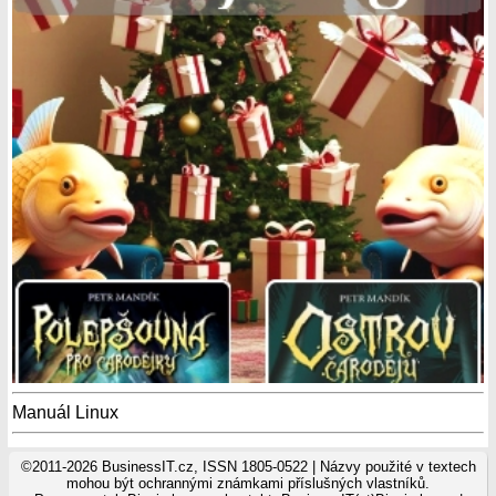
Manuál Linux
©2011-2026 BusinessIT.cz, ISSN 1805-0522 | Názvy použité v textech
mohou být ochrannými známkami příslušných vlastníků.