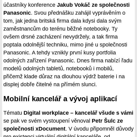
účastníky konference
Jakub Vokáč ze společnosti
Panasonic
. Svou přednášku zahájil vyprávěním o
tom, jak jedna britská firma dala kdysi dala svým
zaměstnancům do terénu běžné notebooky. Ty
ovšem drsné zacházení nevydržely, a tak firma
poptala odolnější techniku, mimo jiné u společnosti
Panasonic. A tehdy vznikly první kusy portfolia
odolných zařízení Panasonic. Dnes firma nabízí řadu
modelů odolných tabletů, notebooků i mobilů,
přičemž klade důraz na dlouhou výdrž baterie i na
displej dobře čitelné na přímém slunci.
Mobilní kancelář a vývoj aplikací
Tématu
Digital workplace – kancelář všude s vámi
se pak ve svém vystoupení věnoval
Petr Šulc ze
společnosti xDocument
. V úvodu připomněl důvody
pro existenci virtuální digitální kanceláře, od