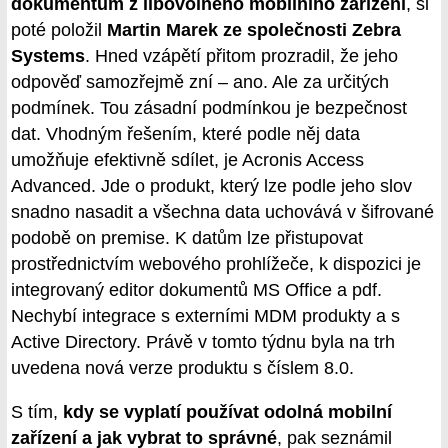
dokumentům z libovolného mobilního zařízení
, si
poté položil
Martin Marek ze společnosti Zebra
Systems
. Hned vzápětí přitom prozradil, že jeho
odpověď samozřejmě zní – ano. Ale za určitých
podmínek. Tou zásadní podmínkou je bezpečnost
dat. Vhodným řešením, které podle něj data
umožňuje efektivně sdílet, je Acronis Access
Advanced. Jde o produkt, který lze podle jeho slov
snadno nasadit a všechna data uchovává v šifrované
podobě on premise. K datům lze přistupovat
prostřednictvím webového prohlížeče, k dispozici je
integrovaný editor dokumentů MS Office a pdf.
Nechybí integrace s externími MDM produkty a s
Active Directory. Právě v tomto týdnu byla na trh
uvedena nová verze produktu s číslem 8.0.
S tím,
kdy se vyplatí používat odolná mobilní
zařízení a jak vybrat to správné
, pak seznámil