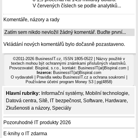
V červených číslech se podle analytiků...
Komentáře, názory a rady
Zatím sem nikdo nevložil žádný komentář. Buďte první...
Vkládání nových komentářů bylo dočasně pozastaveno.
©2011-2026 BusinessIT.cz, ISSN 1805-0522 | Názvy použité v
textech mohou být ochrannými známkami příslušných vlastníků.
Provozovatel: Bispiral, s.r.o., kontakt: BusinessIT(at)Bispiral.com |
Inzerce:
BusinessIT(at)Bispiral.com
O vydavateli
|
Pravidla webu BusinessIT.cz a ochrana soukromí
|
Používáme
účetní program Money S3
| pg(4858)
Hlavní rubriky:
Informační systémy
,
Mobilní technologie
,
Datová centra
,
Sítě
,
IT bezpečnost
,
Software
,
Hardware
,
Zkušenosti a názory
,
Speciály
Pozoruhodné IT produkty 2026
E-knihy o IT zdarma