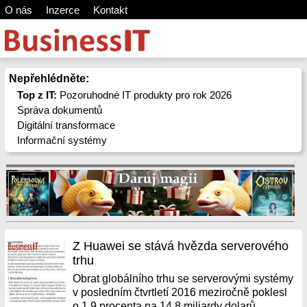
O nás
Inzerce
Kontakt
Nepřehlédněte:
Top z IT:
Pozoruhodné IT produkty pro rok 2026
Správa dokumentů
Digitální transformace
Informační systémy
Z Huawei se stává hvězda serverového
trhu
Obrat globálního trhu se serverovými systémy
v posledním čtvrtletí 2016 meziročně poklesl
o 1,9 procenta na 14,8 miliardy dolarů.