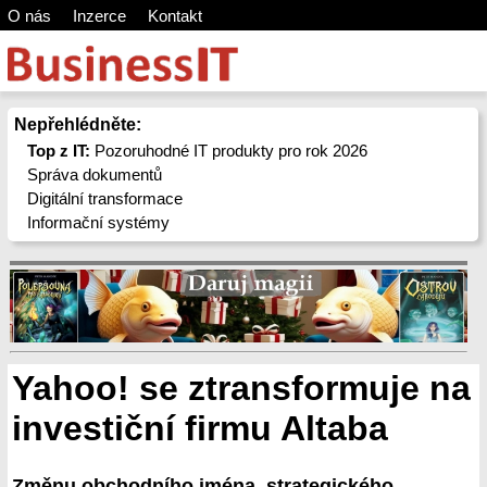
O nás
Inzerce
Kontakt
Nepřehlédněte:
Top z IT:
Pozoruhodné IT produkty pro rok 2026
Správa dokumentů
Digitální transformace
Informační systémy
Yahoo! se ztransformuje na
investiční firmu Altaba
Změnu obchodního jména, strategického