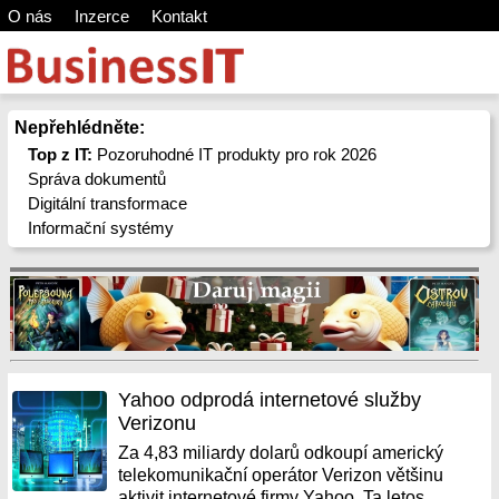
O nás
Inzerce
Kontakt
Nepřehlédněte:
Top z IT:
Pozoruhodné IT produkty pro rok 2026
Správa dokumentů
Digitální transformace
Informační systémy
Yahoo odprodá internetové služby
Verizonu
Za 4,83 miliardy dolarů odkoupí americký
telekomunikační operátor Verizon většinu
aktivit internetové firmy Yahoo. Ta letos