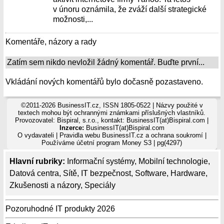
v únoru oznámila, že zváží další strategické
možnosti,...
Komentáře, názory a rady
Zatím sem nikdo nevložil žádný komentář. Buďte první...
Vkládání nových komentářů bylo dočasně pozastaveno.
©2011-2026 BusinessIT.cz, ISSN 1805-0522 | Názvy použité v
textech mohou být ochrannými známkami příslušných vlastníků.
Provozovatel: Bispiral, s.r.o., kontakt: BusinessIT(at)Bispiral.com |
Inzerce:
BusinessIT(at)Bispiral.com
O vydavateli
|
Pravidla webu BusinessIT.cz a ochrana soukromí
|
Používáme
účetní program Money S3
| pg(4297)
Hlavní rubriky:
Informační systémy
,
Mobilní technologie
,
Datová centra
,
Sítě
,
IT bezpečnost
,
Software
,
Hardware
,
Zkušenosti a názory
,
Speciály
Pozoruhodné IT produkty 2026