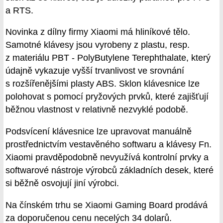
a RTS.
Novinka z dílny firmy Xiaomi má hliníkové tělo.
Samotné klávesy jsou vyrobeny z plastu, resp.
z materiálu PBT - PolyButylene Terephthalate, který
údajně vykazuje vyšší trvanlivost ve srovnání
s rozšířenějšími plasty ABS. Sklon klávesnice lze
polohovat s pomocí pryžových prvků, které zajišťují
běžnou vlastnost v relativně nezvyklé podobě.
Podsvícení klávesnice lze upravovat manuálně
prostřednictvím vestavěného softwaru a klávesy Fn.
Xiaomi pravděpodobně nevyužívá kontrolní prvky a
softwarové nástroje výrobců základních desek, které
si běžně osvojují jiní výrobci.
Na čínském trhu se Xiaomi Gaming Board prodává
za doporučenou cenu necelých 34 dolarů.