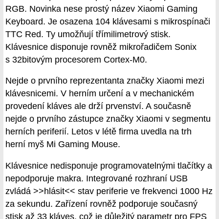
RGB. Novinka nese prostý název Xiaomi Gaming
Keyboard. Je osazena 104 klávesami s mikrospínači
TTC Red. Ty umožňují třímilimetrový stisk.
Klávesnice disponuje rovněž mikrořadičem Sonix
s 32bitovým procesorem Cortex-M0.
Nejde o prvního reprezentanta značky Xiaomi mezi
klávesnicemi. V herním určení a v mechanickém
provedení kláves ale drží prvenství. A současně
nejde o prvního zástupce značky Xiaomi v segmentu
herních periferií. Letos v létě firma uvedla na trh
herní myš Mi Gaming Mouse.
Klávesnice nedisponuje programovatelnými tlačítky a
nepodporuje makra. Integrované rozhraní USB
zvládá >>hlásit<< stav periferie ve frekvenci 1000 Hz
za sekundu. Zařízení rovněž podporuje současný
stisk až 33 kláves, což je důležitý parametr pro FPS