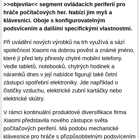
>>objevila<< segment ovládacích periferií pro
hráče počítačových her. Nabízí jim myš a
klávesnici. Oboje s konfigurovatelným
podsvícením a dalšími specifickými vlastnostmi.
Při uvádění nových výrobků na trh využívá a sází
společnost Xiaomi na dobrou pověst a známé jméno,
které jí před lety přinesly chytré mobilní telefony.
Vedle tabletů, notebooků, chytrých hodinek a
náramků dnes v její nabídce figurují také četní
zástupci spotřební elektroniky. Jde například o
čističky vzduchu, elektrické zubní kartáčky nebo
elektrické skútry.
V rámci kontinuální produktové diversifikace firma
Xiaomi představila nového zástupce světa
počítačových periferií. Má podobu mechanické
klávesnice pro hráče s přizpůsobitelným podsvícením