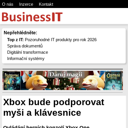
O nás
Inzerce
Kontakt
Nepřehlédněte:
Top z IT:
Pozoruhodné IT produkty pro rok 2026
Správa dokumentů
Digitální transformace
Informační systémy
Xbox bude podporovat
myši a klávesnice
Ovládání herních konzolí Xbox One