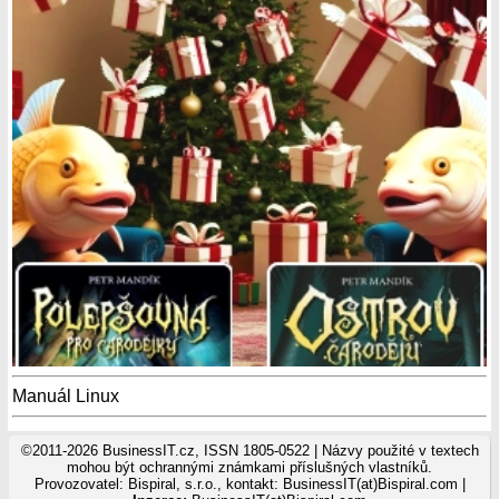
Manuál Linux
©2011-2026 BusinessIT.cz, ISSN 1805-0522 | Názvy použité v textech
mohou být ochrannými známkami příslušných vlastníků.
Provozovatel: Bispiral, s.r.o., kontakt: BusinessIT(at)Bispiral.com |