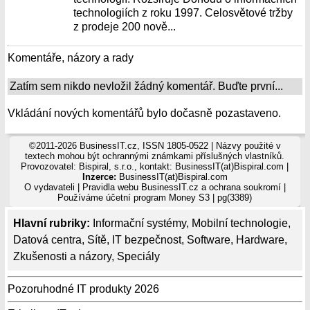
technologiích z roku 1997. Celosvětové tržby
z prodeje 200 nově...
Komentáře, názory a rady
Zatím sem nikdo nevložil žádný komentář. Buďte první...
Vkládání nových komentářů bylo dočasně pozastaveno.
©2011-2026 BusinessIT.cz, ISSN 1805-0522 | Názvy použité v
textech mohou být ochrannými známkami příslušných vlastníků.
Provozovatel: Bispiral, s.r.o., kontakt: BusinessIT(at)Bispiral.com |
Inzerce:
BusinessIT(at)Bispiral.com
O vydavateli
|
Pravidla webu BusinessIT.cz a ochrana soukromí
|
Používáme
účetní program Money S3
| pg(3389)
Hlavní rubriky:
Informační systémy
,
Mobilní technologie
,
Datová centra
,
Sítě
,
IT bezpečnost
,
Software
,
Hardware
,
Zkušenosti a názory
,
Speciály
Pozoruhodné IT produkty 2026