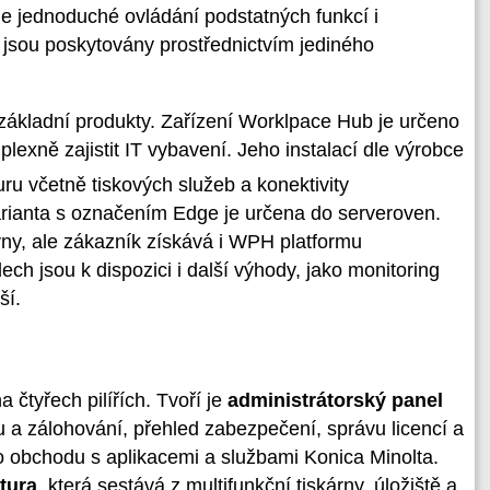
 jednoduché ovládání podstatných funkcí i
 jsou poskytovány prostřednictvím jediného
ákladní produkty. Zařízení Worklpace Hub je určeno
plexně zajistit IT vybavení. Jeho instalací dle výrobce
uru včetně tiskových služeb a konektivity
rianta s označením Edge je určena do serveroven.
vny, ale zákazník získává i WPH platformu
ch jsou k dispozici i další výhody, jako monitoring
ší.
čtyřech pilířích. Tvoří je
administrátorský panel
u a zálohování, přehled zabezpečení, správu licencí a
 do obchodu s aplikacemi a službami Konica Minolta.
ktura
, která sestává z multifunkční tiskárny, úložiště a