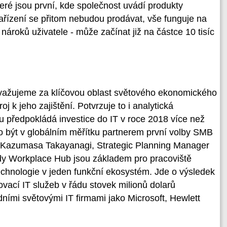
teré jsou první, kde společnost uvádí produkty
řízení se přitom nebudou prodávat, vše funguje na
nároků uživatele - může začínat již na částce 10 tisíc
ovažujeme za klíčovou oblast světového ekonomického
j k jeho zajištění. Potvrzuje to i analytická
u předpokládá investice do IT v roce 2018 více než
to být v globálním měřítku partnerem první volby SMB
íká Kazumasa Takayanagi, Strategic Planning Manager
ady Workplace Hub jsou základem pro pracoviště
 technologie v jeden funkční ekosystém. Jde o výsledek
novací IT služeb v řádu stovek milionů dolarů
dními světovými IT firmami jako Microsoft, Hewlett