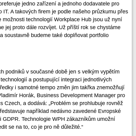
preferuje jedno zařízení a jednoho dodavatele pro
o IT. A takových firem je podle našeho průzkumu přes
e možnosti technologií Workplace Hub jsou už nyní
me jej proto dále rozvíjet. Už příští rok se chystáme
 a soustavně budeme také doplňovat portfolio
ch podniků v současné době jen s velkým vypětím
technologií a postupující integraci jednotlivých
tředky i samotné tempo změn jim takřka znemožňují
 Vladimír Horák, Business Development Manager pro
s Czech, a dodává: „Problém se prohlubuje rovněž
u představuje například nedávno zavedené Evropské
oli GDPR. Technologie WPH zákazníkům umožní
dit se na to, co je pro ně důležité.“