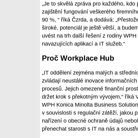
„Je to skvělá zpráva pro každého, kdo 
zajištění fungování veškerého firemníh
90 %, “ říká Čzrda, a dodává: „Přestož
široké, potenciál je ještě větší, a bude
uvést na trh další řešení z rodiny WPH
navazujících aplikací a IT služeb.“
Proč Workplace Hub
„IT oddělení zejména malých a střední
zvládají neustálé inovace informačních 
procesů. Jejich omezené finanční pros
držet krok s překotným vývojem,“ říká
WPH Konica Minolta Business Solution
v souvislosti s regulační zátěží, jako
nařízení o obecné ochraně údajů neb
přenechat starosti s IT na nás a soustře