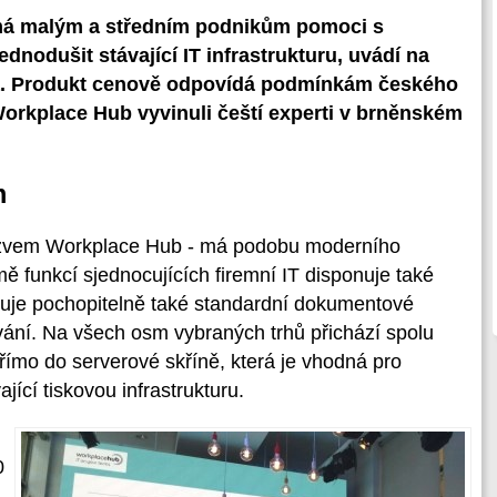
é má malým a středním podnikům pomoci s
ednodušit stávající IT infrastrukturu, uvádí na
ta. Produkt cenově odpovídá podmínkám českého
Workplace Hub vyvinuli čeští experti v brněnském
m
názvem Workplace Hub - má podobu moderního
ě funkcí sjednocujících firemní IT disponuje také
tuje pochopitelně také standardní dokumentové
ování. Na všech osm vybraných trhů přichází spolu
římo do serverové skříně, která je vhodná pro
ající tiskovou infrastrukturu.
0