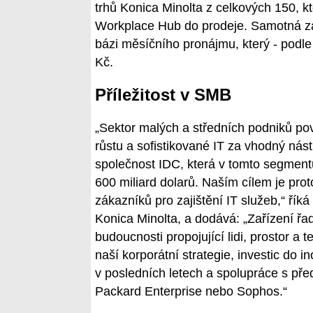
trhů Konica Minolta z celkových 150, k
Workplace Hub do prodeje. Samotná za
bázi měsíčního pronájmu, který - podle 
Kč.
Příležitost v SMB
„Sektor malých a středních podniků p
růstu a sofistikované IT za vhodný nástro
společnost IDC, která v tomto segment
600 miliard dolarů. Naším cílem je pro
zákazníků pro zajištění IT služeb,“ ř
Konica Minolta, a dodává: „Zařízení ř
budoucnosti propojující lidi, prostor a
naší korporátní strategie, investic do i
v posledních letech a spolupráce s pře
Packard Enterprise nebo Sophos.“