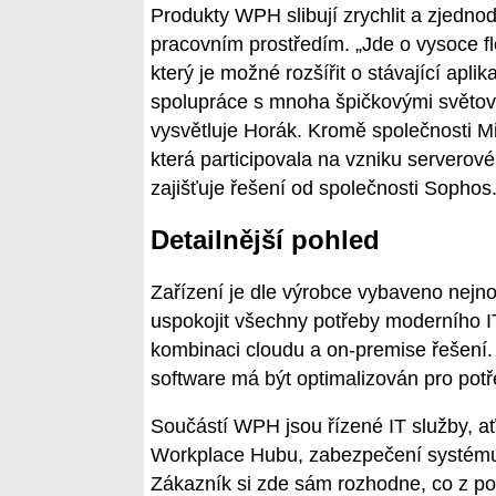
Produkty WPH slibují zrychlit a zjednod
pracovním prostředím. „Jde o vysoce fl
který je možné rozšířit o stávající ap
spolupráce s mnoha špičkovými světovými
vysvětluje Horák. Kromě společnosti Mi
která participovala na vzniku serverov
zajišťuje řešení od společnosti Sophos
Detailnější pohled
Zařízení je dle výrobce vybaveno nej
uspokojit všechny potřeby moderního IT
kombinaci cloudu a on-premise řešení.
software má být optimalizován pro pot
Součástí WPH jsou řízené IT služby, ať
Workplace Hubu, zabezpečení systému a
Zákazník si zde sám rozhodne, co z po