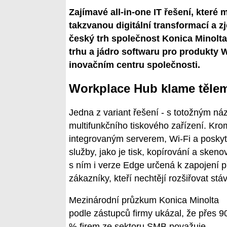
Zajímavé all-in-one IT řešení, kter
takzvanou digitální transformací a zj
český trh společnost Konica Minol
trhu a jádro softwaru pro produkty 
inovačním centru společnosti.
Workplace Hub klame těle
Jedna z variant řešení - s totožným 
multifunkčního tiskového zařízení. Krom
integrovaným serverem, Wi-Fi a posky
služby, jako je tisk, kopírování a sken
s ním i verze Edge určená k zapojení p
zákazníky, kteří nechtějí rozšiřovat stáv
Mezinárodní průzkum Konica Minolta
podle zástupců firmy ukázal, že přes 9
% firem ze sektoru SMB považuje