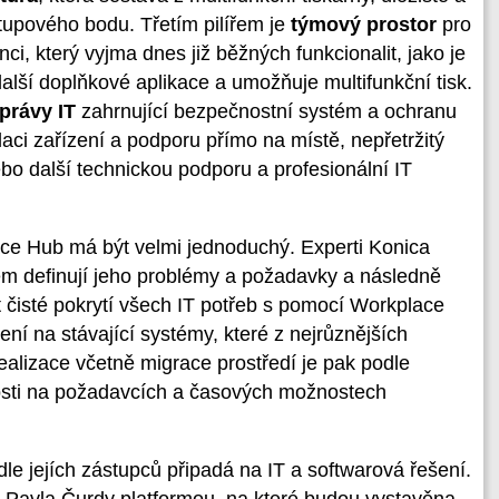
tupového bodu. Třetím pilířem je
týmový prostor
pro
i, který vyjma dnes již běžných funkcionalit, jako je
další doplňkové aplikace a umožňuje multifunkční tisk.
správy IT
zahrnující bezpečnostní systém a ochranu
alaci zařízení a podporu přímo na místě, nepřetržitý
bo další technickou podporu a profesionální IT
ce Hub má být velmi jednoduchý. Experti Konica
em definují jeho problémy a požadavky a následně
čisté pokrytí všech IT potřeb s pomocí Workplace
ní na stávající systémy, které z nejrůznějších
lizace včetně migrace prostředí je pak podle
losti na požadavcích a časových možnostech
le jejích zástupců připadá na IT a softwarová řešení.
 Pavla Čurdy platformou, na které budou vystavěna