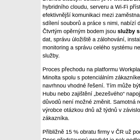
hybridního cloudu, serveru a Wi-Fi přís
efektivnější komunikaci mezi zaměstnanc
sdílení souborů a práce s nimi, nabízí 
Čtvrtým opěrným bodem jsou
služby 
dat, správu úložiště a zálohování, inst
monitoring a správu celého systému ne
služby.
Proces přechodu na platformu Workpla
Minolta spolu s potenciálním zákazník
navrhnou vhodné řešení. Tím může být 
Hubu nebo zajištění „bezešvého“ napoje
důvodů není možné změnit. Samotná rea
výrobce otázkou dnů až týdnů v závis
zákazníka.
Přibližně 15 % obratu firmy v ČR už pod
Dnes představený produkt je pak podle