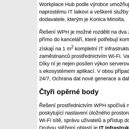
Workplace Hub podle výrobce umožňuje
naprostému IT laikovi a veškeré služby
dodavatele, kterým je Konica Minolta.
Řešení WPH je možné rozdělit na dva z
přímo do kanceláří, které potřebují kom
2
získají na 1 m
kompletní IT infrastrukt
zaměstnanců prostřednictvím Wi-Fi. Va
Díky ní je nejen posílen výkon servero
s ekosystémem aplikací. V obou případe
24/7, Ochrana dat nové generace a dal
Čtyři opěrné body
Řešení prostřednictvím WPH spočívá na 
poskytující nastavení úložného prostor
Wi-Fi sítě, správu uživatelů a přístup
Druhou stěžejní oblastí je
IT infrastru