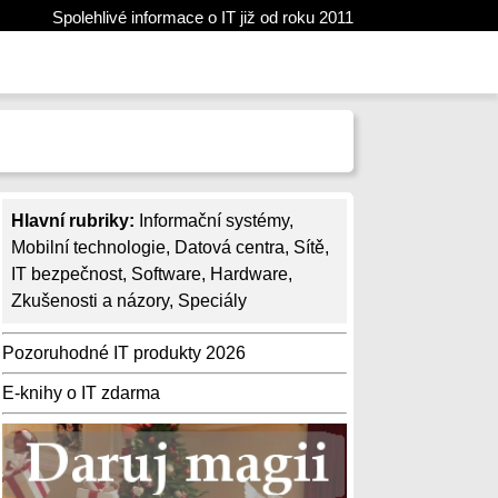
Spolehlivé informace o IT již od roku 2011
Hlavní rubriky:
Informační systémy
,
Mobilní technologie
,
Datová centra
,
Sítě
,
IT bezpečnost
,
Software
,
Hardware
,
Zkušenosti a názory
,
Speciály
Pozoruhodné IT produkty 2026
E-knihy o IT zdarma