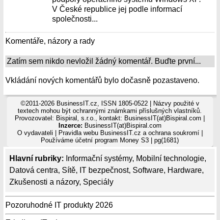
V České republice jej podle informací
společnosti...
Komentáře, názory a rady
Zatím sem nikdo nevložil žádný komentář. Buďte první...
Vkládání nových komentářů bylo dočasně pozastaveno.
©2011-2026 BusinessIT.cz, ISSN 1805-0522 | Názvy použité v
textech mohou být ochrannými známkami příslušných vlastníků.
Provozovatel: Bispiral, s.r.o., kontakt: BusinessIT(at)Bispiral.com |
Inzerce:
BusinessIT(at)Bispiral.com
O vydavateli
|
Pravidla webu BusinessIT.cz a ochrana soukromí
|
Používáme
účetní program Money S3
| pg(1681)
Hlavní rubriky:
Informační systémy
,
Mobilní technologie
,
Datová centra
,
Sítě
,
IT bezpečnost
,
Software
,
Hardware
,
Zkušenosti a názory
,
Speciály
Pozoruhodné IT produkty 2026