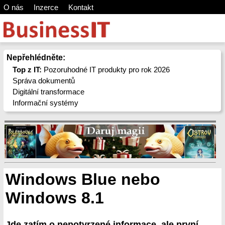
O nás
Inzerce
Kontakt
Nepřehlédněte:
Top z IT:
Pozoruhodné IT produkty pro rok 2026
Správa dokumentů
Digitální transformace
Informační systémy
Windows Blue nebo
Windows 8.1
Jde zatím o nepotvrzené informace, ale první