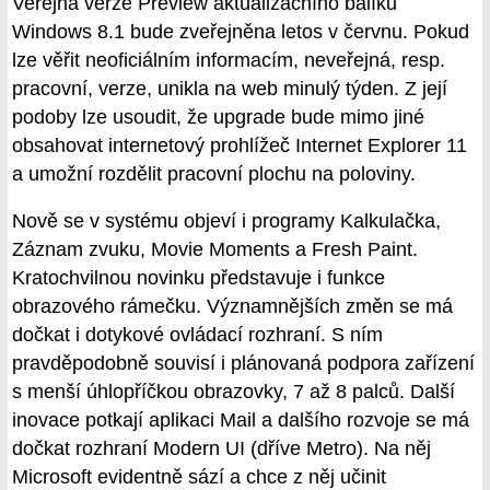
Veřejná verze Preview aktualizačního balíku
Windows 8.1 bude zveřejněna letos v červnu. Pokud
lze věřit neoficiálním informacím, neveřejná, resp.
pracovní, verze, unikla na web minulý týden. Z její
podoby lze usoudit, že upgrade bude mimo jiné
obsahovat internetový prohlížeč Internet Explorer 11
a umožní rozdělit pracovní plochu na poloviny.
Nově se v systému objeví i programy Kalkulačka,
Záznam zvuku, Movie Moments a Fresh Paint.
Kratochvilnou novinku představuje i funkce
obrazového rámečku. Významnějších změn se má
dočkat i dotykové ovládací rozhraní. S ním
pravděpodobně souvisí i plánovaná podpora zařízení
s menší úhlopříčkou obrazovky, 7 až 8 palců. Další
inovace potkají aplikaci Mail a dalšího rozvoje se má
dočkat rozhraní Modern UI (dříve Metro). Na něj
Microsoft evidentně sází a chce z něj učinit