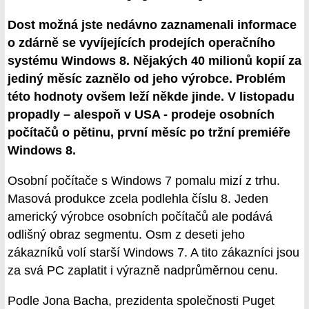
Dost možná jste nedávno zaznamenali informace
o zdárně se vyvíjejících prodejích operačního
systému Windows 8. Nějakých 40 milionů kopií za
jediný měsíc zaznělo od jeho výrobce. Problém
této hodnoty ovšem leží někde jinde. V listopadu
propadly – alespoň v USA - prodeje osobních
počítačů o pětinu, první měsíc po tržní premiéře
Windows 8.
Osobní počítače s Windows 7 pomalu mizí z trhu.
Masová produkce zcela podlehla číslu 8. Jeden
americký výrobce osobních počítačů ale podává
odlišný obraz segmentu. Osm z deseti jeho
zákazníků volí starší Windows 7. A tito zákazníci jsou
za svá PC zaplatit i výrazně nadprůměrnou cenu.
Podle Jona Bacha, prezidenta společnosti Puget