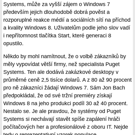
Systems, může za vyšší zájem o Windows 7
především jejich dlouhodobě dobrá pověst a
rozporuplné reakce médií a sociálních sítí na příchod
a kvality Windows 8. Uživatelům podle jeho slov vadí
i nepřítomnost tlačítka Start, které generaci 8
opustilo.
Někdo by mohl namítnout, že o volbě zákazníků by
měly vypovídat větší firmy, než specialista Puget
Systems. Ten ale dodává zakázkové desktopy v
průměrné ceně 2,5 tisíce dolarů. A z 80 až 90 procent
pro ně zákazníci žádají Windows 7. Sám Jon Bach
předpokládal, že od své tržní premiéry získají
Windows 8 na jeho produkci podíl 30 až 40 procent.
Nestalo se. Je ale pravdou, že systémy od Puget
Systems si nechávají stavět spíše zapálení hráči
počítačových her a profesionálové z oboru IT. Nejde
tedy o reprezentativní vzorek populace.