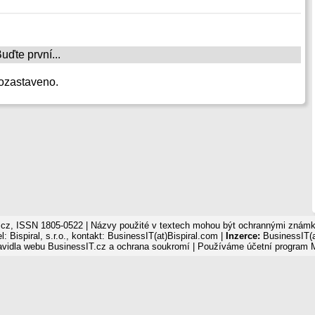
ďte první...
ozastaveno.
cz, ISSN 1805-0522 | Názvy použité v textech mohou být ochrannými známka
: Bispiral, s.r.o., kontakt: BusinessIT(at)Bispiral.com |
Inzerce:
BusinessIT(a
avidla webu BusinessIT.cz a ochrana soukromí
| Používáme
účetní program