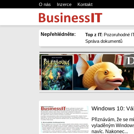
O nás
Inzerce
Kontakt
Nepřehlédněte:
Top z IT:
Pozoruhodné IT
Správa dokumentů
Windows 10: Váh
Přiznávám, že se mi
vyladěným Windows 7
navíc. Nakonec...