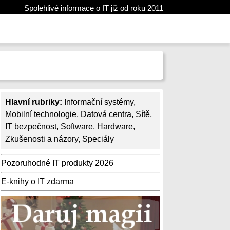
Spolehlivé informace o IT již od roku 2011
Hlavní rubriky:
Informační systémy
,
Mobilní technologie
,
Datová centra
,
Sítě
,
IT bezpečnost
,
Software
,
Hardware
,
Zkušenosti a názory
,
Speciály
Pozoruhodné IT produkty 2026
E-knihy o IT zdarma