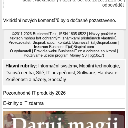
odpovědět
Vkládání nových komentářů bylo dočasně pozastaveno.
©2011-2026 BusinessIT.cz, ISSN 1805-0522 | Názvy použité v
textech mohou být ochrannými známkami příslušných vlastníků.
Provozovatel: Bispiral, s.r.o., kontakt: BusinessIT(at)Bispiral.com |
Inzerce:
BusinessIT(at)Bispiral.com
O vydavateli
|
Pravidla webu BusinessIT.cz a ochrana soukromí
|
Používáme
účetní program Money S3
| pg(3517)
Hlavní rubriky:
Informační systémy
,
Mobilní technologie
,
Datová centra
,
Sítě
,
IT bezpečnost
,
Software
,
Hardware
,
Zkušenosti a názory
,
Speciály
Pozoruhodné IT produkty 2026
E-knihy o IT zdarma