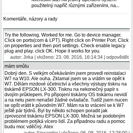
použitelný napříč různými zařízeními, na...
Komentáře, názory a rady
Try the following. Worked for me. Go to device manager.
Click on ports(com & LPT). Right click on Printer Port. Click
on properties and then port settings. Check enable legacy
plug and play. click OK. Hope it works for you.
autor: Jirka | vloženo: 23. 08. 2016, 16:14:34 |
odpovědět
mám smůlu
Dobrý den. S velkým očekáváním jsem provedl reinstalaci
W7 na W10. Ale ouha. Zklamal jsem se a vrátím se opět k
W7. Dělám mzdové účetnictví a všechny výstupy tisknu na
tiskárně EPSON LX-300. Tisknu na nekonečný papír s
dvojím průklepem. Po připojení tiskárny OS tiskárnu nevidí
a na netu jsem nenašel žádné ovladače. Tudíž jsem nucen
se opšt vrátit k původním W7. Mám na to vrácení se k W7
ještě pár týdnů. Byl by někdo schopen poradit jak
zprovoznit tiskárnu EPSON LX-300. Možná se podobným
problémem potýká vícero lidí. Za případnou radu a pomoc
budu moc vděčný. Alex
autor:
Alexander
| vloženo: 06. 08. 2016, 12:28:00 |