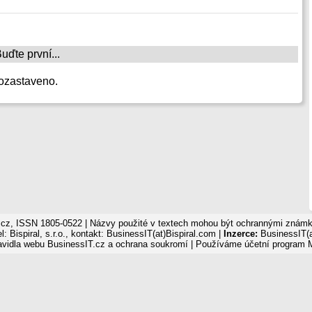
ďte první...
ozastaveno.
cz, ISSN 1805-0522 | Názvy použité v textech mohou být ochrannými známka
: Bispiral, s.r.o., kontakt: BusinessIT(at)Bispiral.com |
Inzerce:
BusinessIT(a
avidla webu BusinessIT.cz a ochrana soukromí
| Používáme
účetní program