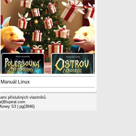
Manuál Linux
mi příslušných vlastníků.
t)Bispiral.com
 Money S3
| pg(3846)