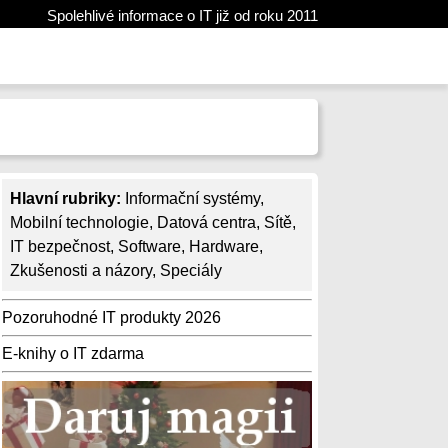
Spolehlivé informace o IT již od roku 2011
Hlavní rubriky:
Informační systémy
,
Mobilní technologie
,
Datová centra
,
Sítě
,
IT bezpečnost
,
Software
,
Hardware
,
Zkušenosti a názory
,
Speciály
Pozoruhodné IT produkty 2026
E-knihy o IT zdarma