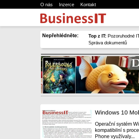
O nás
Inzerce
Kontakt
Nepřehlédněte:
Top z IT:
Pozoruhodné IT
Správa dokumentů
Windows 10 Mobi
Operační systém Win
kompatibilní s pro
Phone využívaly...