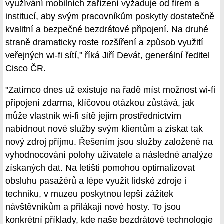
využívání mobilních zařízení vyžaduje od firem a
institucí, aby svým pracovníkům poskytly dostatečně
kvalitní a bezpečné bezdrátové připojení. Na druhé
straně dramaticky roste rozšíření a způsob využití
veřejných wi-fi sítí," říká Jiří Devát, generální ředitel
Cisco ČR.
"Zatímco dnes už existuje na řadě míst možnost wi-fi
připojení zdarma, klíčovou otázkou zůstává, jak
může vlastník wi-fi sítě jejím prostřednictvím
nabídnout nové služby svým klientům a získat tak
nový zdroj příjmu. Řešením jsou služby založené na
vyhodnocování polohy uživatele a následné analýze
získaných dat. Na letišti pomohou optimalizovat
obsluhu pasažérů a lépe využít lidské zdroje i
techniku, v muzeu poskytnou lepší zážitek
návštěvníkům a přilákají nové hosty. To jsou
konkrétní příklady, kde naše bezdrátové technologie