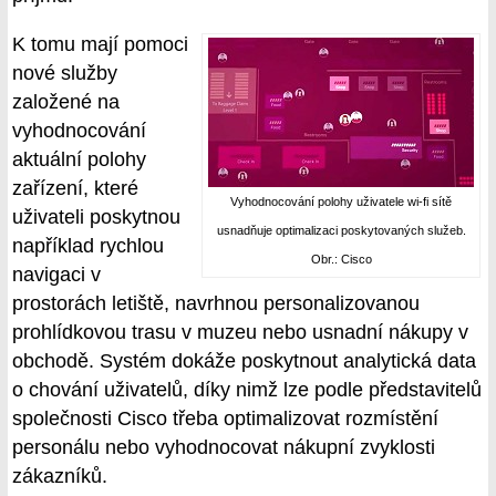
K tomu mají pomoci
nové služby
založené na
vyhodnocování
aktuální polohy
zařízení, které
Vyhodnocování polohy uživatele wi-fi sítě
uživateli poskytnou
usnadňuje optimalizaci poskytovaných služeb.
například rychlou
Obr.: Cisco
navigaci v
prostorách letiště, navrhnou personalizovanou
prohlídkovou trasu v muzeu nebo usnadní nákupy v
obchodě. Systém dokáže poskytnout analytická data
o chování uživatelů, díky nimž lze podle představitelů
společnosti Cisco třeba optimalizovat rozmístění
personálu nebo vyhodnocovat nákupní zvyklosti
zákazníků.