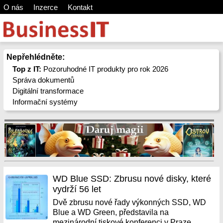
O nás
Inzerce
Kontakt
Nepřehlédněte:
Top z IT:
Pozoruhodné IT produkty pro rok 2026
Správa dokumentů
Digitální transformace
Informační systémy
WD Blue SSD: Zbrusu nové disky, které
vydrží 56 let
Dvě zbrusu nové řady výkonných SSD, WD
Blue a WD Green, představila na
mezinárodní tiskové konferenci v Praze