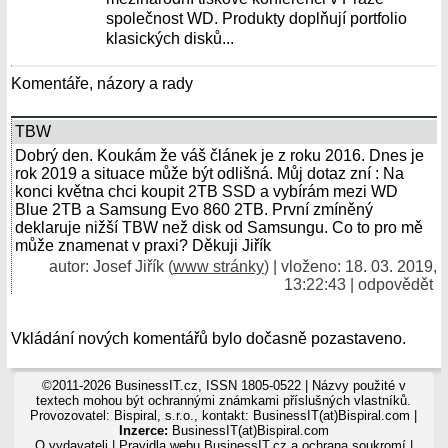
společnost WD. Produkty doplňují portfolio
klasických disků...
Komentáře, názory a rady
TBW
Dobrý den. Koukám že váš článek je z roku 2016. Dnes je
rok 2019 a situace může být odlišná. Můj dotaz zní : Na
konci května chci koupit 2TB SSD a vybírám mezi WD
Blue 2TB a Samsung Evo 860 2TB. První zmíněný
deklaruje nižší TBW než disk od Samsungu. Co to pro mě
může znamenat v praxi? Děkuji Jiřík
autor: Josef Jiřík (
www stránky
) | vloženo: 18. 03. 2019,
13:22:43 |
odpovědět
Vkládání nových komentářů bylo dočasně pozastaveno.
©2011-2026 BusinessIT.cz, ISSN 1805-0522 | Názvy použité v
textech mohou být ochrannými známkami příslušných vlastníků.
Provozovatel: Bispiral, s.r.o., kontakt: BusinessIT(at)Bispiral.com |
Inzerce:
BusinessIT(at)Bispiral.com
O vydavateli
|
Pravidla webu BusinessIT.cz a ochrana soukromí
|