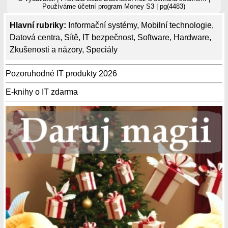
Používáme
účetní program Money S3
| pg(4483)
Hlavní rubriky:
Informační systémy
,
Mobilní technologie
,
Datová centra
,
Sítě
,
IT bezpečnost
,
Software
,
Hardware
,
Zkušenosti a názory
,
Speciály
Pozoruhodné IT produkty 2026
E-knihy o IT zdarma