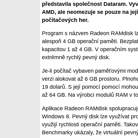
představila společnost Dataram. Vyvi
AMD, ale neomezuje se pouze na jej
počítačových her.
Program s názvem Radeon RAMdisk lze n
alespoň 4 GB operační paměti. Bezplat
kapacitou 1 až 4 GB. V operačním syst
extrémně rychlý pevný disk.
Je-li počítač vybaven paměťovými mod
verzi alokovat až 6 GB prostoru. Plno
19 dolarů. S její pomocí pomocí mohou 
až 64 GB. Na výrobci modulů RAM v to
Aplikace Radeon RAMdisk spolupracuj
Windows 8. Pevný disk lze využívat pro
využijí rychlosti operační paměti. Tako
Benchmarky ukázaly, že virtuální pevný