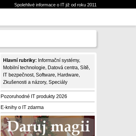
Spolehlivé informace o IT již od roku 2011
Hlavní rubriky:
Informační systémy
,
Mobilní technologie
,
Datová centra
,
Sítě
,
IT bezpečnost
,
Software
,
Hardware
,
Zkušenosti a názory
,
Speciály
Pozoruhodné IT produkty 2026
E-knihy o IT zdarma