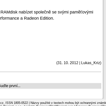
 RAMdisk nabízet společně se svými paměťovými
rformance a Radeon Edition.
(31. 10. 2012 | Lukas_Kriz)
ďte první...
cz, ISSN 1805-0522 | Názvy použité v textech mohou být ochrannými známka