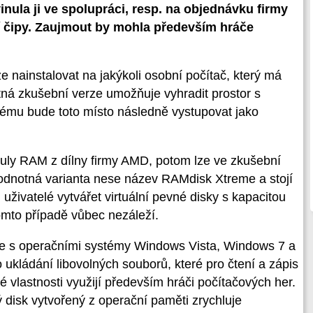
nula ji ve spolupráci, resp. na objednávku firmy
í čipy. Zaujmout by mohla především hráče
ainstalovat na jakýkoli osobní počítač, který má
ná zkušební verze umožňuje vyhradit prostor s
ému bude toto místo následně vystupovat jako
uly RAM z dílny firmy AMD, potom lze ve zkušební
hodnotná varianta nese název RAMdisk Xtreme a stojí
uživatelé vytvářet virtuální pevné disky s kapacitou
mto případě vůbec nezáleží.
e s operačními systémy Windows Vista, Windows 7 a
 ukládání libovolných souborů, které pro čtení a zápis
vé vlastnosti využijí především hráči počítačových her.
 disk vytvořený z operační paměti zrychluje