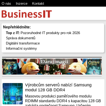
O nás
Inzerce
Kontakt
Nepřehlédněte:
Top z IT:
Pozoruhodné IT produkty pro rok 2026
Správa dokumentů
Digitální transformace
Informační systémy
Výrobcům serverů nabízí Samsung
modul 128 GB DDR4
Masovou produkci paměťového modulu
RDIMM standardu DDR4 s kapacitou 128 GB
zahájila společnost Samsung. Určením