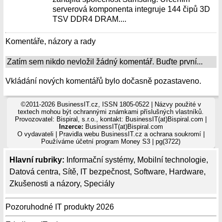
serverová komponenta integruje 144 čipů 3D
TSV DDR4 DRAM....
Komentáře, názory a rady
Zatím sem nikdo nevložil žádný komentář. Buďte první...
Vkládání nových komentářů bylo dočasně pozastaveno.
©2011-2026 BusinessIT.cz, ISSN 1805-0522 | Názvy použité v
textech mohou být ochrannými známkami příslušných vlastníků.
Provozovatel: Bispiral, s.r.o., kontakt: BusinessIT(at)Bispiral.com |
Inzerce:
BusinessIT(at)Bispiral.com
O vydavateli
|
Pravidla webu BusinessIT.cz a ochrana soukromí
|
Používáme
účetní program Money S3
| pg(3722)
Hlavní rubriky:
Informační systémy
,
Mobilní technologie
,
Datová centra
,
Sítě
,
IT bezpečnost
,
Software
,
Hardware
,
Zkušenosti a názory
,
Speciály
Pozoruhodné IT produkty 2026