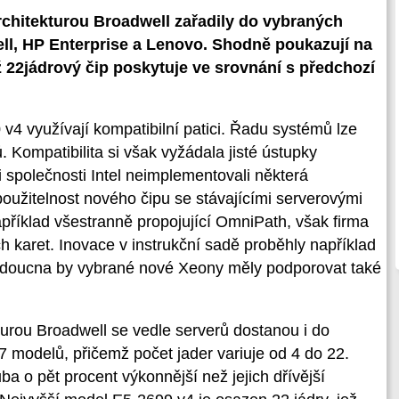
rchitekturou Broadwell zařadily do vybraných
ll, HP Enterprise a Lenovo. Shodně poukazují na
 22jádrový čip poskytuje ve srovnání s předchozí
4 využívají kompatibilní patici. Řadu systémů lze
Kompatibilita si však vyžádala jisté ústupky
 společnosti Intel neimplementovali některá
oužitelnost nového čipu se stávajícími serverovými
příklad všestranně propojující OmniPath, však firma
h karet. Inovace v instrukční sadě proběhly například
budoucna by vybrané nové Xeony měly podporovat také
urou Broadwell se vedle serverů dostanou i do
7 modelů, přičemž počet jader variuje od 4 do 22.
ba o pět procent výkonnější než jejich dřívější