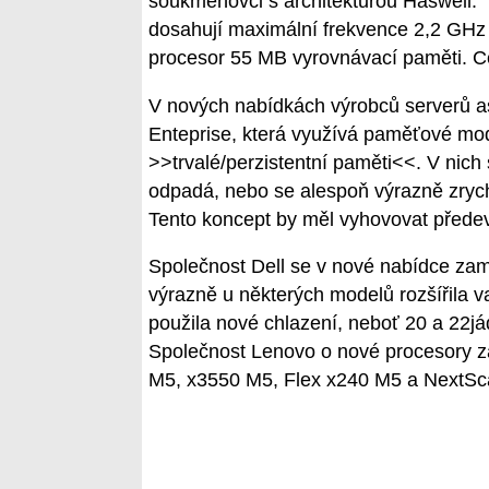
soukmenovci s architekturou Haswell. 
dosahují maximální frekvence 2,2 GHz a
procesor 55 MB vyrovnávací paměti. Ce
V nových nabídkách výrobců serverů as
Enteprise, která využívá paměťové mo
>>trvalé/perzistentní paměti<<. V nic
odpadá, nebo se alespoň výrazně zrych
Tento koncept by měl vyhovovat předevš
Společnost Dell se v nové nabídce zam
výrazně u některých modelů rozšířila 
použila nové chlazení, neboť 20 a 22já
Společnost Lenovo o nové procesory z
M5, x3550 M5, Flex x240 M5 a NextSc