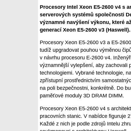
Procesory Intel Xeon E5-2600 v4 s a
serverových systémů společnosti De
významné navýšení výkonu, které až
generací Xeon E5-2600 v3 (Haswell).
Procesory Xeon E5-2600 v3 a E5-2600 v
tudíž upgradovat pouhou výměnou čipů. 
v návrhu procesoru E-2600 v4. Inženýři
významnější vylepšení, aby zachovali p
technologiemi. Vybrané technologie, na
zpřístupní prostřednictvím samostatnýc
na poli bezpečnostni, konkrétně. Do 
paměťové moduly 3D DRAM DIMM.
Procesory Xeon E5-2600 v4 s architekt
pracovních stanic. V nabídce figuruje 2
Každé z nich je podle zdrojů Intelu zhru