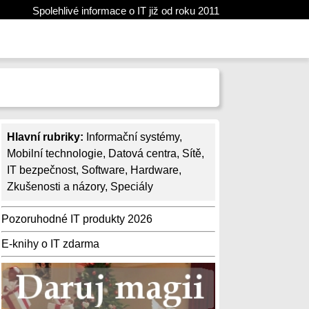
Spolehlivé informace o IT již od roku 2011
Hlavní rubriky:
Informační systémy
,
Mobilní technologie
,
Datová centra
,
Sítě
,
IT bezpečnost
,
Software
,
Hardware
,
Zkušenosti a názory
,
Speciály
Pozoruhodné IT produkty 2026
E-knihy o IT zdarma