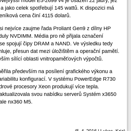
Nejvyšší model E5-2699 v4 je osazen 22 jádry, jež
 jako celek spotřebují 145 wattů. K dispozici má
níková cena činí 4115 dolarů.
i nejvíce zaujme řada Proliant Gen9 z dílny HP
duly NVDIMM. Média pro ně přijala označení
h se spojují čipy DRAM a NAND. Ve výsledku tedy
luje, přesun dat mezi úložištěm a operační pamětí.
ím sílící oblasti vnitropaměťových výpočtů.
ěřila především na posílení grafického výkonu a
variabilitu konfigurací. V systému PowerEdge R730
drové procesory Xeon produkují více tepla.
aktualizovala svou nabídku serverů Systém x3650
ale nx360 M5.