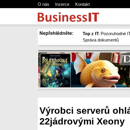
O nás
Inzerce
Kontakt
Nepřehlédněte:
Top z IT:
Pozoruhodné IT
Správa dokumentů
Výrobci serverů ohl
22jádrovými Xeony