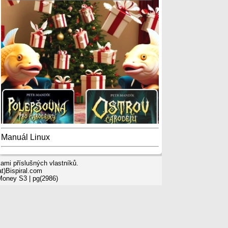
Manuál Linux
mi příslušných vlastníků.
t)Bispiral.com
 Money S3
| pg(2986)