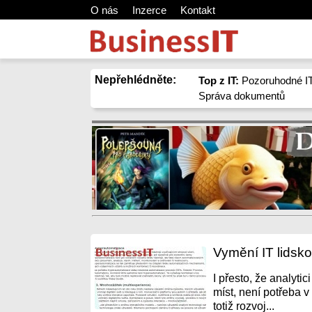
O nás
Inzerce
Kontakt
Nepřehlédněte:
Top z IT:
Pozoruhodné IT
Správa dokumentů
Vymění IT lidsko
I přesto, že analyti
míst, není potřeba v
totiž rozvoj...