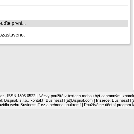
ďte první...
ozastaveno.
cz, ISSN 1805-0522 | Názvy použité v textech mohou být ochrannými známka
: Bispiral, s.r.o., kontakt: BusinessIT(at)Bispiral.com |
Inzerce:
BusinessIT(a
avidla webu BusinessIT.cz a ochrana soukromí
| Používáme
účetní program