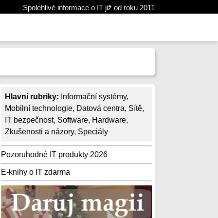
Spolehlivé informace o IT již od roku 2011
Hlavní rubriky:
Informační systémy
,
Mobilní technologie
,
Datová centra
,
Sítě
,
IT bezpečnost
,
Software
,
Hardware
,
Zkušenosti a názory
,
Speciály
Pozoruhodné IT produkty 2026
E-knihy o IT zdarma