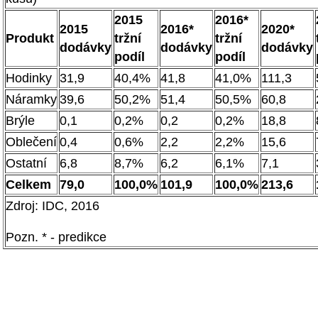
2015
2016*
2015
2016*
2020*
Produkt
tržní
tržní
dodávky
dodávky
dodávky
podíl
podíl
Hodinky
31,9
40,4%
41,8
41,0%
111,3
Náramky
39,6
50,2%
51,4
50,5%
60,8
Brýle
0,1
0,2%
0,2
0,2%
18,8
Oblečení
0,4
0,6%
2,2
2,2%
15,6
Ostatní
6,8
8,7%
6,2
6,1%
7,1
Celkem
79,0
100,0%
101,9
100,0%
213,6
Zdroj: IDC, 2016
Pozn. * - predikce