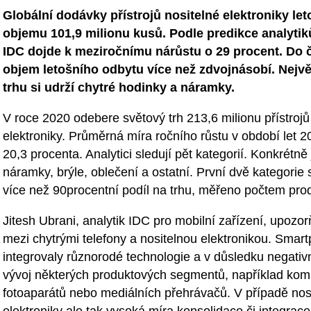
Globální dodávky přístrojů nositelné elektroniky l
objemu 101,9 milionu kusů. Podle predikce analytik
IDC dojde k meziročnímu nárůstu o 29 procent. Do čt
objem letošního odbytu více než zdvojnásobí. Nejvě
trhu si udrží chytré hodinky a náramky.
V roce 2020 odebere světový trh 213,6 milionu přístrojů
elektroniky. Průměrná míra ročního růstu v období let 2
20,3 procenta. Analytici sledují pět kategorií. Konkrétně
náramky, brýle, oblečení a ostatní. První dvě kategorie 
více než 90procentní podíl na trhu, měřeno počtem pro
Jitesh Ubrani, analytik IDC pro mobilní zařízení, upozor
mezi chytrými telefony a nositelnou elektronikou. Smar
integrovaly různorodé technologie a v důsledku negativn
vývoj některých produktových segmentů, například kom
fotoaparátů nebo mediálních přehrávačů. V případě nos
elektroniky ale tak vysoká míra konsolidace či integrac