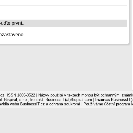
ďte první...
ozastaveno.
cz, ISSN 1805-0522 | Názvy použité v textech mohou být ochrannými známka
: Bispiral, s.r.o., kontakt: BusinessIT(at)Bispiral.com |
Inzerce:
BusinessIT(a
avidla webu BusinessIT.cz a ochrana soukromí
| Používáme
účetní program