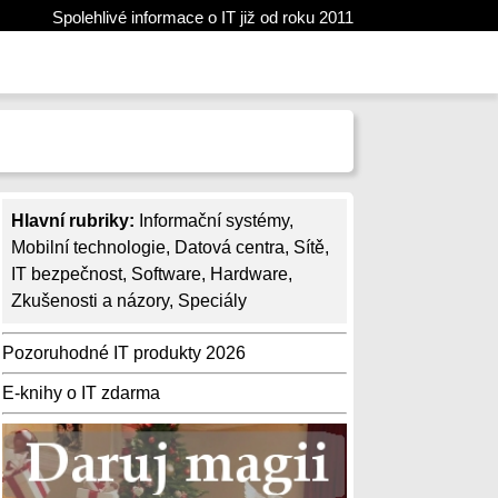
Spolehlivé informace o IT již od roku 2011
Hlavní rubriky:
Informační systémy
,
Mobilní technologie
,
Datová centra
,
Sítě
,
IT bezpečnost
,
Software
,
Hardware
,
Zkušenosti a názory
,
Speciály
Pozoruhodné IT produkty 2026
E-knihy o IT zdarma