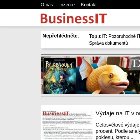
O nás
Inzerce
Kontakt
Nepřehlédněte:
Top z IT:
Pozoruhodné IT
Správa dokumentů
Výdaje na IT vlo
Celosvětové výdaje 
procent. Podle anal
poklesu, kterou...