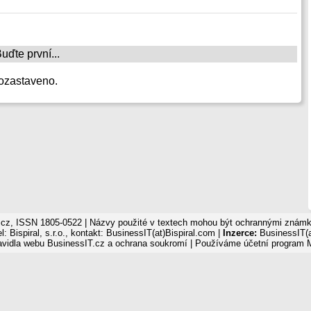
ďte první...
ozastaveno.
cz, ISSN 1805-0522 | Názvy použité v textech mohou být ochrannými známka
: Bispiral, s.r.o., kontakt: BusinessIT(at)Bispiral.com |
Inzerce:
BusinessIT(a
avidla webu BusinessIT.cz a ochrana soukromí
| Používáme
účetní program