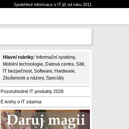
Spolehlivé informace o IT již od roku 2011
Hlavní rubriky:
Informační systémy
,
Mobilní technologie
,
Datová centra
,
Sítě
,
IT bezpečnost
,
Software
,
Hardware
,
Zkušenosti a názory
,
Speciály
Pozoruhodné IT produkty 2026
E-knihy o IT zdarma