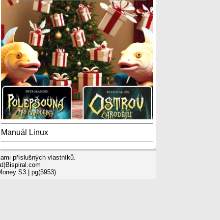
Manuál Linux
mi příslušných vlastníků.
t)Bispiral.com
 Money S3
| pg(5953)