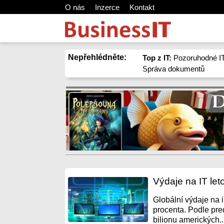
O nás
Inzerce
Kontakt
Nepřehlédněte:
Top z IT:
Pozoruhodné IT
Správa dokumentů
Výdaje na IT let
Globální výdaje na 
procenta. Podle pre
bilionu amerických..