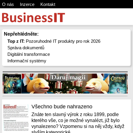
O nás
Inzerce
Kontakt
Nepřehlédněte:
Top z IT:
Pozoruhodné IT produkty pro rok 2026
Správa dokumentů
Digitální transformace
Informační systémy
Všechno bude nahrazeno
Znáte ten slavný výrok z roku 1899, podle
kterého vše, co je možné vynalézt, již bylo
vynalezeno? Vzpomenu si na něj vždy, když
slyším kategorické...