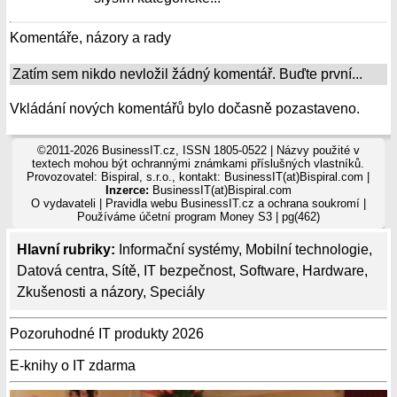
Komentáře, názory a rady
Zatím sem nikdo nevložil žádný komentář. Buďte první...
Vkládání nových komentářů bylo dočasně pozastaveno.
©2011-2026 BusinessIT.cz, ISSN 1805-0522 | Názvy použité v
textech mohou být ochrannými známkami příslušných vlastníků.
Provozovatel: Bispiral, s.r.o., kontakt: BusinessIT(at)Bispiral.com |
Inzerce:
BusinessIT(at)Bispiral.com
O vydavateli
|
Pravidla webu BusinessIT.cz a ochrana soukromí
|
Používáme
účetní program Money S3
| pg(462)
Hlavní rubriky:
Informační systémy
,
Mobilní technologie
,
Datová centra
,
Sítě
,
IT bezpečnost
,
Software
,
Hardware
,
Zkušenosti a názory
,
Speciály
Pozoruhodné IT produkty 2026
E-knihy o IT zdarma