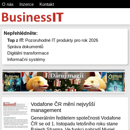
O nás
Inzerce
Kontakt
Nepřehlédněte:
Top z IT:
Pozoruhodné IT produkty pro rok 2026
Správa dokumentů
Digitální transformace
Informační systémy
Vodafone ČR mění nejvyšší
management
Generálním ředitelem společnosti Vodafone
ČR se od 1. listopadu letošního roku stane
Balesh Sharma. Ve funkci nahradí Muriel