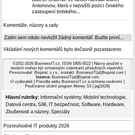
Antonovou, která v nejvyšší pozici českého
zastoupení britského...
Komentáře, názory a rady
Zatím sem nikdo nevložil žádný komentář. Buďte první...
Vkládání nových komentářů bylo dočasně pozastaveno.
©2011-2026 BusinessIT.cz, ISSN 1805-0522 | Názvy použité v
textech mohou být ochrannými známkami příslušných vlastníků.
Provozovatel: Bispiral, s.r.o., kontakt: BusinessIT(at)Bispiral.com |
Inzerce:
BusinessIT(at)Bispiral.com
O vydavateli
|
Pravidla webu BusinessIT.cz a ochrana soukromí
|
Používáme
účetní program Money S3
| pg(1629)
Hlavní rubriky:
Informační systémy
,
Mobilní technologie
,
Datová centra
,
Sítě
,
IT bezpečnost
,
Software
,
Hardware
,
Zkušenosti a názory
,
Speciály
Pozoruhodné IT produkty 2026