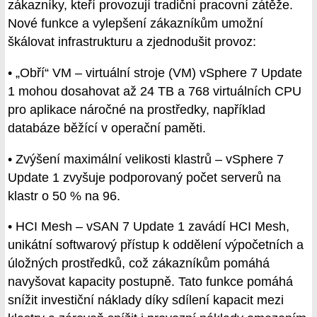
zákazníky, kteří provozují tradiční pracovní zátěže.
Nové funkce a vylepšení zákazníkům umožní
škálovat infrastrukturu a zjednodušit provoz:
• „Obří“ VM – virtuální stroje (VM) vSphere 7 Update
1 mohou dosahovat až 24 TB a 768 virtuálních CPU
pro aplikace náročné na prostředky, například
databáze běžící v operační paměti.
• Zvýšení maximální velikosti klastrů – vSphere 7
Update 1 zvyšuje podporovaný počet serverů na
klastr o 50 % na 96.
• HCI Mesh – vSAN 7 Update 1 zavádí HCI Mesh,
unikátní softwarový přístup k oddělení výpočetních a
úložných prostředků, což zákazníkům pomáhá
navyšovat kapacity postupně. Tato funkce pomáhá
snížit investiční náklady díky sdílení kapacit mezi