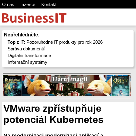
O nás
Inzerce
Kontakt
Nepřehlédněte:
Top z IT:
Pozoruhodné IT produkty pro rok 2026
Správa dokumentů
Digitální transformace
Informační systémy
VMware zpřístupňuje
potenciál Kubernetes
Na modernizaci modernizaci aplikací a