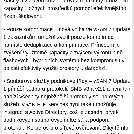
klastry a zároveň snížit i provozní náklady omezením
kapacity úložných prostředků pomocí efektivnějšího
řízení škálování.
• Pouze komprimace – nová volba ve vSAN 7 Update
1 zákazníkům umožní zvolit pouze komprimaci
namísto deduplikace a komprimace. Přínosem je
zvýšení využitelné kapacity a zvýšení výkonu plně
flashových i hybridních systémů bez kompromisů v
oblasti efektivity využití prostory u databází.
• Souborové služby podnikové třídy – vSAN 7 Update
1 přináší podporu protokolů SMB v3 a v2.1 a nyní tak
nabízí všechny nejběžnější protokoly souborových
služeb. vSAN File Services nyní také umožňuje
integraci s Active Directory, což je zásadní prvek
podnikových souborových úložišť, a podporu
protokolu Kerberos pro síťové ověřování. Díky těmto