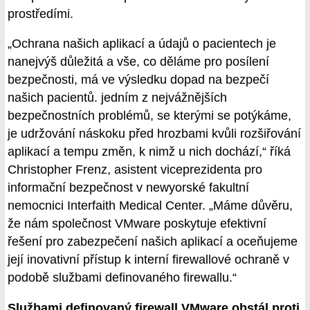
prostředími.
„Ochrana našich aplikací a údajů o pacientech je
nanejvýš důležitá a vše, co děláme pro posílení
bezpečnosti, má ve výsledku dopad na bezpečí
našich pacientů. jedním z nejvážnějších
bezpečnostních problémů, se kterými se potýkáme,
je udržování náskoku před hrozbami kvůli rozšiřování
aplikací a tempu změn, k nimž u nich dochází,“ říká
Christopher Frenz, asistent viceprezidenta pro
informační bezpečnost v newyorské fakultní
nemocnici Interfaith Medical Center. „Máme důvěru,
že nám společnost VMware poskytuje efektivní
řešení pro zabezpečení našich aplikací a oceňujeme
její inovativní přístup k interní firewallové ochraně v
podobě službami definovaného firewallu.“
Službami definovaný firewall VMware obstál proti