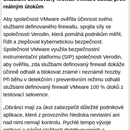
reálným útokům
Aby společnost VMware ověřila účinnost svého
službami definovaného firewallu, spojila síly se
společností Verodin, která pomáhá podnikům měřit,
řídit a zlepšovat kybernetickou bezpečnost.
Společnost VMware využila bezpečnostní
instrumentační platformu (SIP) společnosti Verodin,
aby ověřila, zda službami definovaný firewall dokáže
účinně odhalit a blokovat známé i neznámé hrozby.
Při běhu v detekčním i preventivním režimu odhalil
službami definovaný firewall VMware 100 % útoků z
testovací sekvence.
„Obránci mají za úkol zabezpečit důležité podnikové
aplikace, které z provozního hlediska nevlastní ani
nad nimi nemají kontrolu. Rychlé tempo vývoje
aplikací a nárůst složitosti distribuovaných a