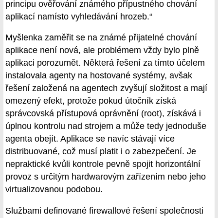
principu ověřování známého přípustného chování
aplikací namísto vyhledávání hrozeb.“
Myšlenka zaměřit se na známé přijatelné chování
aplikace není nová, ale problémem vždy bylo plně
aplikaci porozumět. Některá řešení za tímto účelem
instalovala agenty na hostované systémy, avšak
řešení založená na agentech zvyšují složitost a mají
omezený efekt, protože pokud útočník získá
správcovská přístupová oprávnění (root), získává i
úplnou kontrolu nad strojem a může tedy jednoduše
agenta obejít. Aplikace se navíc stávají více
distribuované, což musí platit i o zabezpečení. Je
nepraktické kvůli kontrole pevně spojit horizontální
provoz s určitým hardwarovým zařízením nebo jeho
virtualizovanou podobou.
Službami definované firewallové řešení společnosti