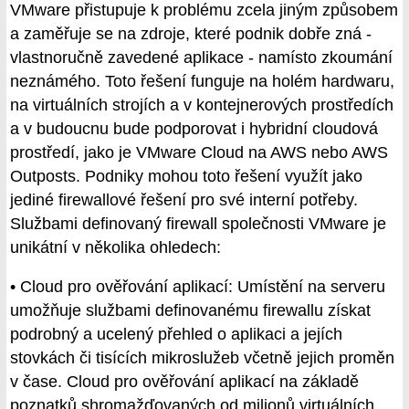
VMware přistupuje k problému zcela jiným způsobem
a zaměřuje se na zdroje, které podnik dobře zná -
vlastnoručně zavedené aplikace - namísto zkoumání
neznámého. Toto řešení funguje na holém hardwaru,
na virtuálních strojích a v kontejnerových prostředích
a v budoucnu bude podporovat i hybridní cloudová
prostředí, jako je VMware Cloud na AWS nebo AWS
Outposts. Podniky mohou toto řešení využít jako
jediné firewallové řešení pro své interní potřeby.
Službami definovaný firewall společnosti VMware je
unikátní v několika ohledech:
• Cloud pro ověřování aplikací: Umístění na serveru
umožňuje službami definovanému firewallu získat
podrobný a ucelený přehled o aplikaci a jejích
stovkách či tisících mikroslužeb včetně jejich proměn
v čase. Cloud pro ověřování aplikací na základě
poznatků shromažďovaných od milionů virtuálních