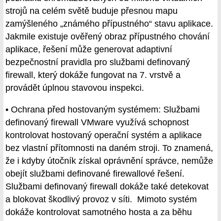
strojů na celém světě buduje přesnou mapu
zamýšleného „známého přípustného“ stavu aplikace.
Jakmile existuje ověřený obraz přípustného chování
aplikace, řešení může generovat adaptivní
bezpečnostní pravidla pro službami definovaný
firewall, který dokáže fungovat na 7. vrstvě a
provádět úplnou stavovou inspekci.
• Ochrana před hostovaným systémem: Službami
definovaný firewall VMware využívá schopnost
kontrolovat hostovaný operační systém a aplikace
bez vlastní přítomnosti na daném stroji. To znamená,
že i kdyby útočník získal oprávnění správce, nemůže
obejít službami definované firewallové řešení.
Službami definovaný firewall dokáže také detekovat
a blokovat škodlivý provoz v síti. Mimoto systém
dokáže kontrolovat samotného hosta a za běhu