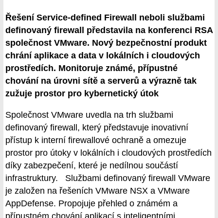
Řešení Service-defined Firewall neboli službami
definovaný firewall představila na konferenci RSA
společnost VMware. Nový bezpečnostní produkt
chrání aplikace a data v lokálních i cloudových
prostředích. Monitoruje známé, přípustné
chování na úrovni sítě a serverů a výrazně tak
zužuje prostor pro kybernetický útok
Společnost VMware uvedla na trh službami
definovaný firewall, který představuje inovativní
přístup k interní firewallové ochraně a omezuje
prostor pro útoky v lokálních i cloudových prostředích
díky zabezpečení, které je nedílnou součástí
infrastruktury. Službami definovaný firewall VMware
je založen na řešeních VMware NSX a VMware
AppDefense. Propojuje přehled o známém a
přípustném chování aplikací s inteligentními,