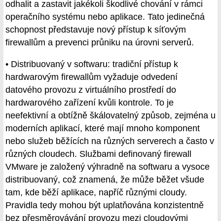
odhalit a zastavit jakékoli škodlivé chování v rámci
operačního systému nebo aplikace. Tato jedinečná
schopnost představuje nový přístup k síťovým
firewallům a prevenci průniku na úrovni serverů.
• Distribuovaný v softwaru: tradiční přístup k
hardwarovým firewallům vyžaduje odvedení
datového provozu z virtuálního prostředí do
hardwarového zařízení kvůli kontrole. To je
neefektivní a obtížně škálovatelný způsob, zejména u
moderních aplikací, které mají mnoho komponent
nebo služeb běžících na různých serverech a často v
různých cloudech. Službami definovaný firewall
VMware je založený výhradně na softwaru a vysoce
distribuovaný, což znamená, že může běžet všude
tam, kde běží aplikace, napříč různými cloudy.
Pravidla tedy mohou být uplatňována konzistentně
bez přesměrovávání provozu mezi cloudovými