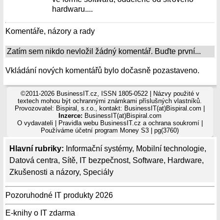
hardwaru....
Komentáře, názory a rady
Zatím sem nikdo nevložil žádný komentář. Buďte první...
Vkládání nových komentářů bylo dočasně pozastaveno.
©2011-2026 BusinessIT.cz, ISSN 1805-0522 | Názvy použité v
textech mohou být ochrannými známkami příslušných vlastníků.
Provozovatel: Bispiral, s.r.o., kontakt: BusinessIT(at)Bispiral.com |
Inzerce:
BusinessIT(at)Bispiral.com
O vydavateli
|
Pravidla webu BusinessIT.cz a ochrana soukromí
|
Používáme
účetní program Money S3
| pg(3760)
Hlavní rubriky:
Informační systémy
,
Mobilní technologie
,
Datová centra
,
Sítě
,
IT bezpečnost
,
Software
,
Hardware
,
Zkušenosti a názory
,
Speciály
Pozoruhodné IT produkty 2026
E-knihy o IT zdarma