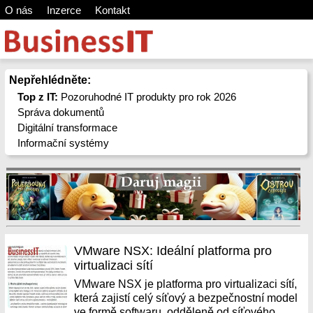
O nás
Inzerce
Kontakt
Nepřehlédněte:
Top z IT:
Pozoruhodné IT produkty pro rok 2026
Správa dokumentů
Digitální transformace
Informační systémy
VMware NSX: Ideální platforma pro
virtualizaci sítí
VMware NSX je platforma pro virtualizaci sítí,
která zajistí celý síťový a bezpečnostní model
ve formě softwaru, odděleně od síťového