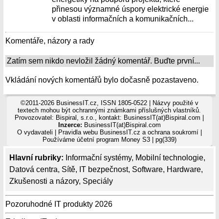
přinesou významné úspory elektrické energie
v oblasti informačních a komunikačních...
Komentáře, názory a rady
Zatím sem nikdo nevložil žádný komentář. Buďte první...
Vkládání nových komentářů bylo dočasně pozastaveno.
©2011-2026 BusinessIT.cz, ISSN 1805-0522 | Názvy použité v
textech mohou být ochrannými známkami příslušných vlastníků.
Provozovatel: Bispiral, s.r.o., kontakt: BusinessIT(at)Bispiral.com |
Inzerce:
BusinessIT(at)Bispiral.com
O vydavateli
|
Pravidla webu BusinessIT.cz a ochrana soukromí
|
Používáme
účetní program Money S3
| pg(339)
Hlavní rubriky:
Informační systémy
,
Mobilní technologie
,
Datová centra
,
Sítě
,
IT bezpečnost
,
Software
,
Hardware
,
Zkušenosti a názory
,
Speciály
Pozoruhodné IT produkty 2026