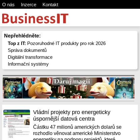
O nás
Inzerce
Kontakt
Nepřehlédněte:
Top z IT:
Pozoruhodné IT produkty pro rok 2026
Správa dokumentů
Digitální transformace
Informační systémy
Vládní projekty pro energeticky
úspornější datová centra
Částku 47 milionů amerických dolarů se
rozhodlo věnovat americké Ministerstvo
energetiky na podporu projektů, které