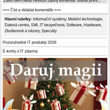
Zatím sem nikdo nevložil žádný komentář. Buďte první...
>>> Číst a vkládat komentáře <<<
Hlavní rubriky:
Informační systémy
,
Mobilní technologie
,
Datová centra
,
Sítě
,
IT bezpečnost
,
Software
,
Hardware
,
Zkušenosti a názory
,
Speciály
Pozoruhodné IT produkty 2026
E-knihy o IT zdarma