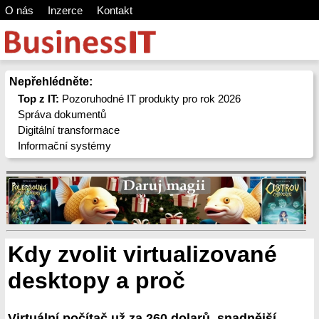
O nás
Inzerce
Kontakt
Nepřehlédněte:
Top z IT:
Pozoruhodné IT produkty pro rok 2026
Správa dokumentů
Digitální transformace
Informační systémy
Kdy zvolit virtualizované
desktopy a proč
Virtuální počítač už za 260 dolarů, snadnější