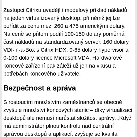
Zástupci Citrixu uvádějí i modelový příklad nákladů
na jeden virtualizovaný desktop, při němž jej lze
pořídit za cenu mezi 260 a 475 americkými dolary.
Na ceně se přitom podílí 100-150 dolary poměrná
část nákladů na standardizovaný server, 160 dolary
VDI‑in‑a‑Box s Citrix HDX, 0-65 dolary hypervisor a
0-100 dolary licence Microsoft VDA. Hardwarové
koncové zařízení pak záleží už jen na vkusu a
potřebách koncového uživatele.
Bezpečnost a správa
S rostoucím množstvím zaměstnanců se obecně
zvyšuje množství koncových stanic – díky virtualizaci
desktopů ale nemusí narůstat složitost správy. „Když
má administrátor plnou kontrolu nad centrální
správou desktopů a aplikací, zvyšuje se kvalita