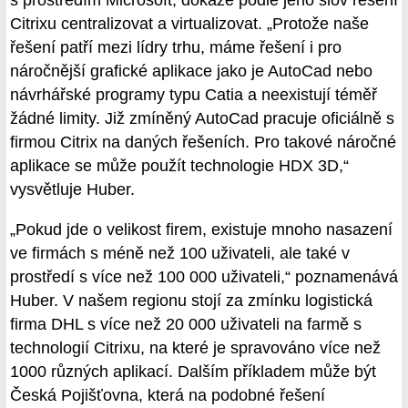
s prostředím Microsoft, dokáže podle jeho slov řešení
Citrixu centralizovat a virtualizovat. „Protože naše
řešení patří mezi lídry trhu, máme řešení i pro
náročnější grafické aplikace jako je AutoCad nebo
návrhářské programy typu Catia a neexistují téměř
žádné limity. Již zmíněný AutoCad pracuje oficiálně s
firmou Citrix na daných řešeních. Pro takové náročné
aplikace se může použít technologie HDX 3D,“
vysvětluje Huber.
„Pokud jde o velikost firem, existuje mnoho nasazení
ve firmách s méně než 100 uživateli, ale také v
prostředí s více než 100 000 uživateli,“ poznamenává
Huber. V našem regionu stojí za zmínku logistická
firma DHL s více než 20 000 uživateli na farmě s
technologií Citrixu, na které je spravováno více než
1000 různých aplikací. Dalším příkladem může být
Česká Pojišťovna, která na podobné řešení