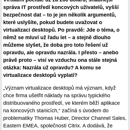
správa IT prostředí koncových uživatelů, vyšší
bezpečnost dat – to je jen několik argumentů,
které uslyšíte, pokud budete uvažovat o
virtualizaci desktopů. Po pravdě: Jde o téma, o
němž se mluví už řadu let – a stejně dlouho
můžeme slyšet, že doba pro toto řešení už
opravdu, ale opravdu nazrála. I přesto – anebo
právě proto – visí ve vzduchu ona stále stejná
otázka: Nazrála už opravdu? A komu se
virtualizace desktopů vyplatí?
„Význam virtualizace desktopů má význam, když
chce firma ušetřit náklady na správu typického
distribuovaného prostředí, ve kterém běží aplikace
na koncových stanicích,“ začíná s úvodem do
problematiky Thomas Huber, Director Channel Sales,
Eastern EMEA, společnosti Citrix. A dodává, že