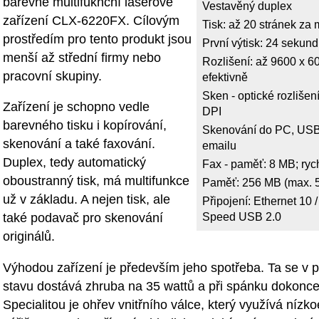
barevné multifuknční laserové
Vestavěný duplex
zařízení CLX-6220FX. Cílovým
Tisk: až 20 stránek za 
prostředím pro tento produkt jsou
První výtisk: 24 sekund
menší až střední firmy nebo
Rozlišení: až 9600 x 6
pracovní skupiny.
efektivně
Sken - optické rozlišen
Zařízení je schopno vedle
DPI
barevného tisku i kopírování,
Skenování do PC, USB
skenování a také faxování.
emailu
Duplex, tedy automatický
Fax - paměť: 8 MB; rych
oboustranný tisk, má multifunkce
Paměť: 256 MB (max. 
už v základu. A nejen tisk, ale
Připojení: Ethernet 10 /
Speed USB 2.0
také podavač pro skenování
originálů.
Výhodou zařízení je především jeho spotřeba. Ta se v 
stavu dostává zhruba na 35 wattů a při spánku dokonc
Specialitou je ohřev vnitřního válce, který využívá nízk