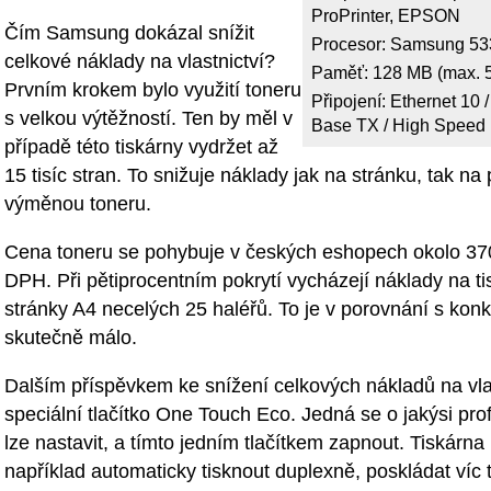
ProPrinter, EPSON
Čím Samsung dokázal snížit
Procesor: Samsung 5
celkové náklady na vlastnictví?
Paměť: 128 MB (max. 
Prvním krokem bylo využití toneru
Připojení: Ethernet 10 
s velkou výtěžností. Ten by měl v
Base TX / High Speed
případě této tiskárny vydržet až
15 tisíc stran. To snižuje náklady jak na stránku, tak na 
výměnou toneru.
Cena toneru se pohybuje v českých eshopech okolo 37
DPH. Při pětiprocentním pokrytí vycházejí náklady na ti
stránky A4 necelých 25 haléřů. To je v porovnání s kon
skutečně málo.
Dalším příspěvkem ke snížení celkových nákladů na vlas
speciální tlačítko One Touch Eco. Jedná se o jakýsi profi
lze nastavit, a tímto jedním tlačítkem zapnout. Tiskárn
například automaticky tisknout duplexně, poskládat víc 