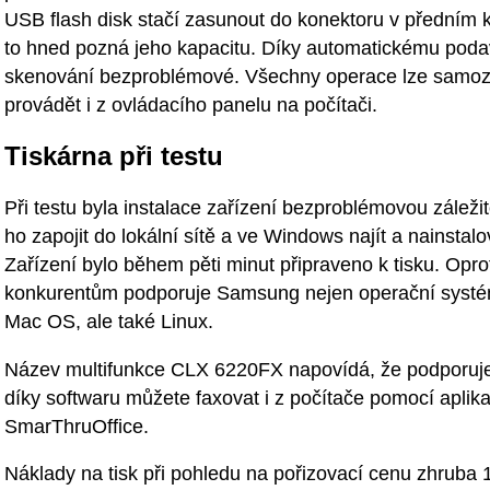
USB flash disk stačí zasunout do konektoru v předním k
to hned pozná jeho kapacitu. Díky automatickému podav
skenování bezproblémové. Všechny operace lze samo
provádět i z ovládacího panelu na počítači.
Tiskárna při testu
Při testu byla instalace zařízení bezproblémovou záležito
ho zapojit do lokální sítě a ve Windows najít a nainstalo
Zařízení bylo během pěti minut připraveno k tisku. Opro
konkurentům podporuje Samsung nejen operační syst
Mac OS, ale také Linux.
Název multifunkce CLX 6220FX napovídá, že podporuje 
díky softwaru můžete faxovat i z počítače pomocí aplik
SmarThruOffice.
Náklady na tisk při pohledu na pořizovací cenu zhruba 1