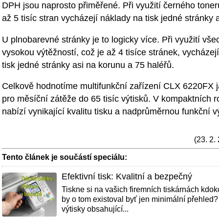
DPH jsou naprosto přiměřené. Při využití černého toner
až 5 tisíc stran vycházejí náklady na tisk jedné stránky 
U plnobarevné stránky je to logicky více. Při využití vše
vysokou výtěžností, což je až 4 tisíce stránek, vycházej
tisk jedné stránky asi na korunu a 75 haléřů.
Celkově hodnotíme multifunkční zařízení CLX 6220FX 
pro měsíční zátěže do 65 tisíc výtisků. V kompaktních 
nabízí vynikající kvalitu tisku a nadprůměrnou funkční 
(23. 2.
Tento článek je součástí speciálu:
Efektivní tisk: Kvalitní a bezpečný
Tiskne si na vašich firemních tiskárnách kdoko
by o tom existoval byť jen minimální přehled?
výtisky obsahující...